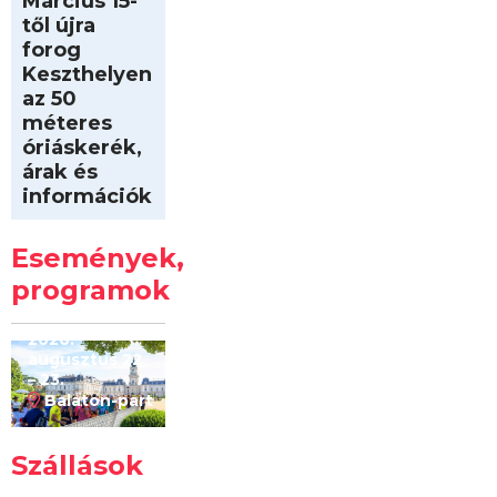
Március 15-
től újra
forog
Keszthelyen
az 50
méteres
óriáskerék,
árak és
információk
Intersport
Keszthelyi
Események,
Kilóméterek
2026
programok
2026.
augusztus 22
– 23.
Balaton-part
Szállások