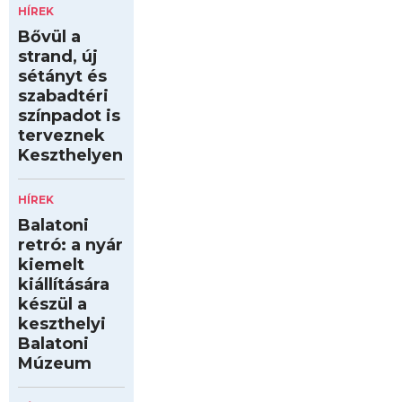
HÍREK
Bővül a
strand, új
sétányt és
szabadtéri
színpadot is
terveznek
Keszthelyen
HÍREK
Balatoni
retró: a nyár
kiemelt
kiállítására
készül a
keszthelyi
Balatoni
Múzeum