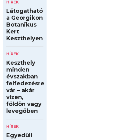
HÍREK
Látogatható
a Georgikon
Botanikus
Kert
Keszthelyen
HÍREK
Keszthely
minden
évszakban
felfedezésre
vár – akár
vízen,
földön vagy
levegőben
HÍREK
Egyedüli