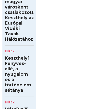
magyar
városként
csatlakozott
Keszthely az
Európai
Vidéki
Tavak
Hálózatához
HÍREK
Keszthelyi
Fenyves-
allé, a
nyugalom
és a
történelem
sétánya
HÍREK