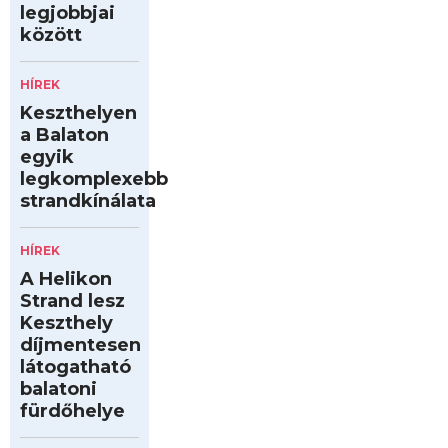
legjobbjai
között
HÍREK
Keszthelyen
a Balaton
egyik
legkomplexebb
strandkínálata
HÍREK
A Helikon
Strand lesz
Keszthely
díjmentesen
látogatható
balatoni
fürdőhelye