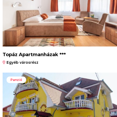
Topáz Apartmanházak ***
Egyéb városrész
Panzió