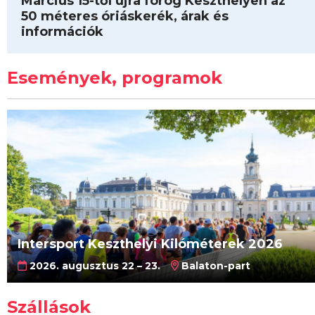
Március 15-től újra forog Keszthelyen az
50 méteres óriáskerék, árak és
információk
Események, programok
Intersport Keszthelyi Kilóméterek 2026
2026. augusztus 22 – 23.
Balaton-part
Szállások