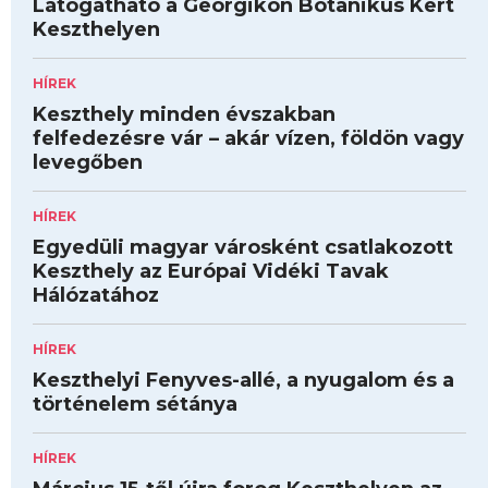
Látogatható a Georgikon Botanikus Kert
Keszthelyen
HÍREK
Keszthely minden évszakban
felfedezésre vár – akár vízen, földön vagy
levegőben
HÍREK
Egyedüli magyar városként csatlakozott
Keszthely az Európai Vidéki Tavak
Hálózatához
HÍREK
Keszthelyi Fenyves-allé, a nyugalom és a
történelem sétánya
HÍREK