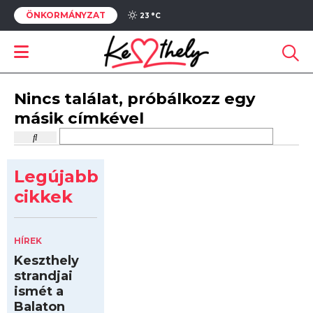
ÖNKORMÁNYZAT
23 °
C
Nincs találat, próbálkozz egy
másik címkével
Legújabb
cikkek
HÍREK
Keszthely
strandjai
ismét a
Balaton