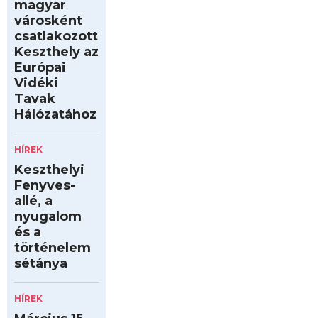
magyar
városként
csatlakozott
Keszthely az
Európai
Vidéki
Tavak
Hálózatához
HÍREK
Keszthelyi
Fenyves-
allé, a
nyugalom
és a
történelem
sétánya
HÍREK