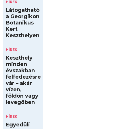
HÍREK
Látogatható
a Georgikon
Botanikus
Kert
Keszthelyen
HÍREK
Keszthely
minden
évszakban
felfedezésre
vár – akár
vízen,
földön vagy
levegőben
HÍREK
Egyedüli