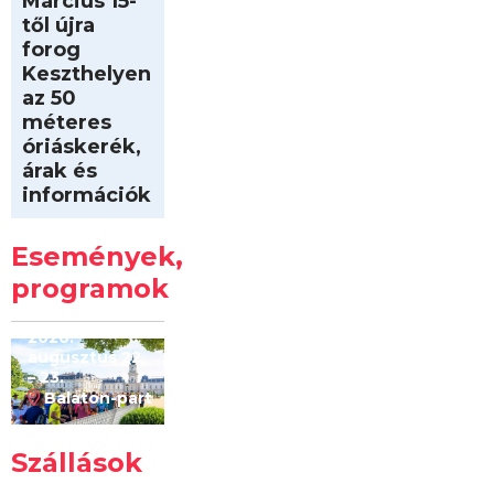
Március 15-
től újra
forog
Keszthelyen
az 50
méteres
óriáskerék,
árak és
információk
Intersport
Keszthelyi
Események,
Kilóméterek
2026
programok
2026.
augusztus 22
– 23.
Balaton-part
Szállások