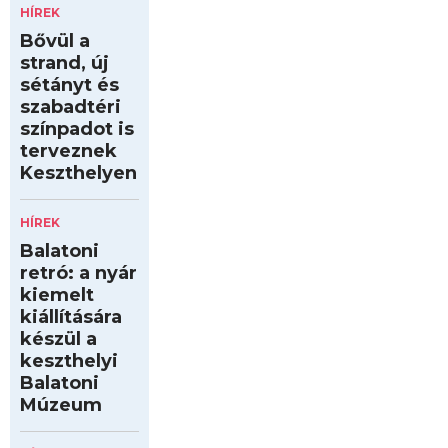
HÍREK
Bővül a
strand, új
sétányt és
szabadtéri
színpadot is
terveznek
Keszthelyen
HÍREK
Balatoni
retró: a nyár
kiemelt
kiállítására
készül a
keszthelyi
Balatoni
Múzeum