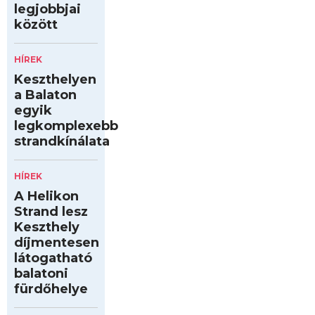
legjobbjai
között
HÍREK
Keszthelyen
a Balaton
egyik
legkomplexebb
strandkínálata
HÍREK
A Helikon
Strand lesz
Keszthely
díjmentesen
látogatható
balatoni
fürdőhelye