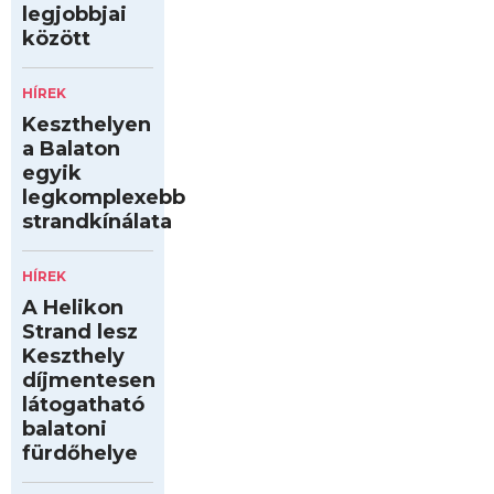
legjobbjai
között
HÍREK
Keszthelyen
a Balaton
egyik
legkomplexebb
strandkínálata
HÍREK
A Helikon
Strand lesz
Keszthely
díjmentesen
látogatható
balatoni
fürdőhelye