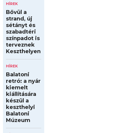
HÍREK
Bővül a
strand, új
sétányt és
szabadtéri
színpadot is
terveznek
Keszthelyen
HÍREK
Balatoni
retró: a nyár
kiemelt
kiállítására
készül a
keszthelyi
Balatoni
Múzeum