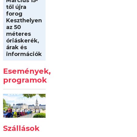
Március 15-
től újra
forog
Keszthelyen
az 50
méteres
óriáskerék,
árak és
információk
Intersport
Keszthelyi
Események,
Kilóméterek
2026
programok
2026.
augusztus 22
– 23.
Balaton-part
Szállások