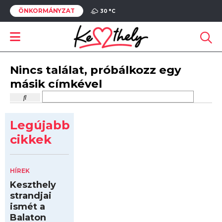
ÖNKORMÁNYZAT
30 °
C
Nincs találat, próbálkozz egy
másik címkével
Legújabb
cikkek
HÍREK
Keszthely
strandjai
ismét a
Balaton