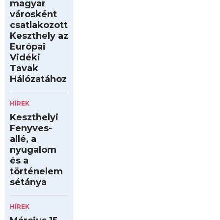
magyar
városként
csatlakozott
Keszthely az
Európai
Vidéki
Tavak
Hálózatához
HÍREK
Keszthelyi
Fenyves-
allé, a
nyugalom
és a
történelem
sétánya
HÍREK