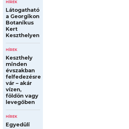
HÍREK
Látogatható
a Georgikon
Botanikus
Kert
Keszthelyen
HÍREK
Keszthely
minden
évszakban
felfedezésre
vár – akár
vízen,
földön vagy
levegőben
HÍREK
Egyedüli