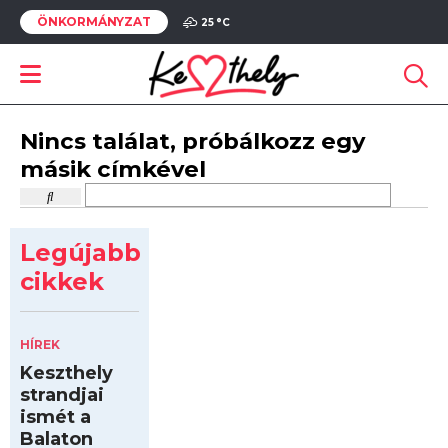
ÖNKORMÁNYZAT
25 °
C
Nincs találat, próbálkozz egy
másik címkével
Legújabb
cikkek
HÍREK
Keszthely
strandjai
ismét a
Balaton