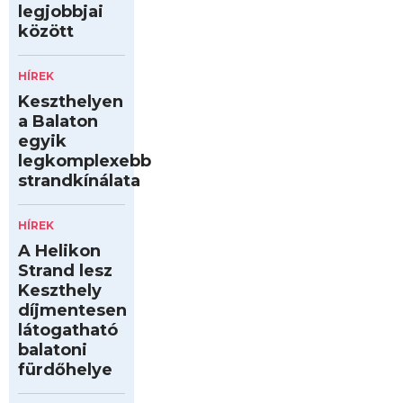
legjobbjai
között
HÍREK
Keszthelyen
a Balaton
egyik
legkomplexebb
strandkínálata
HÍREK
A Helikon
Strand lesz
Keszthely
díjmentesen
látogatható
balatoni
fürdőhelye