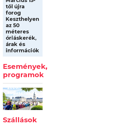
Március 15-
től újra
forog
Keszthelyen
az 50
méteres
óriáskerék,
árak és
információk
Intersport
Keszthelyi
Események,
Kilóméterek
2026
programok
2026.
augusztus 22
– 23.
Balaton-part
Szállások