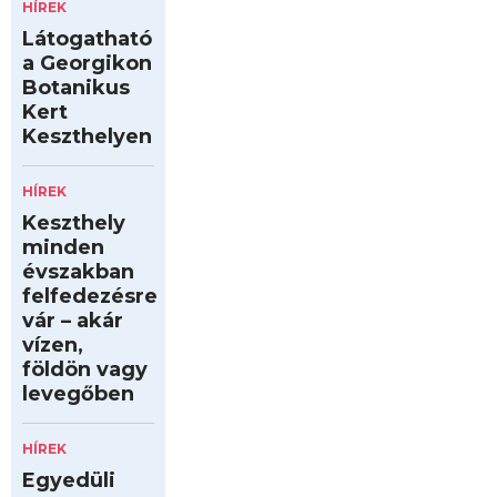
HÍREK
Látogatható
a Georgikon
Botanikus
Kert
Keszthelyen
HÍREK
Keszthely
minden
évszakban
felfedezésre
vár – akár
vízen,
földön vagy
levegőben
HÍREK
Egyedüli