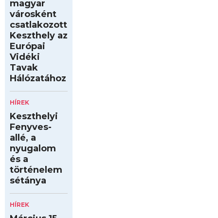
magyar
városként
csatlakozott
Keszthely az
Európai
Vidéki
Tavak
Hálózatához
HÍREK
Keszthelyi
Fenyves-
allé, a
nyugalom
és a
történelem
sétánya
HÍREK