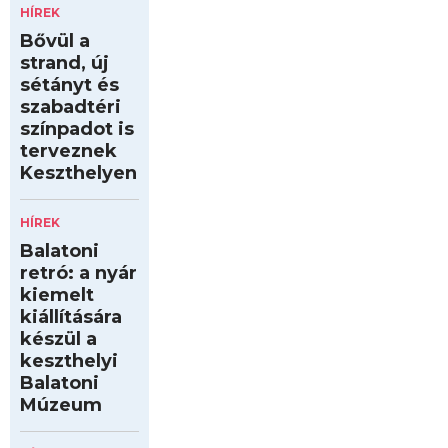
HÍREK
Bővül a
strand, új
sétányt és
szabadtéri
színpadot is
terveznek
Keszthelyen
HÍREK
Balatoni
retró: a nyár
kiemelt
kiállítására
készül a
keszthelyi
Balatoni
Múzeum