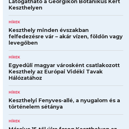
Látogatható a Georgikon Botanikus Kert
Keszthelyen
HÍREK
Keszthely minden évszakban
felfedezésre vár – akár vízen, földön vagy
levegőben
HÍREK
Egyedüli magyar városként csatlakozott
Keszthely az Európai Vidéki Tavak
Hálózatához
HÍREK
Keszthelyi Fenyves-allé, a nyugalom és a
történelem sétánya
HÍREK