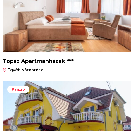
Topáz Apartmanházak ***
Egyéb városrész
Panzió