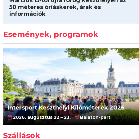
Március 15-től újra forog Keszthelyen az
50 méteres óriáskerék, árak és
információk
Események, programok
Intersport Keszthelyi Kilóméterek 2026
2026. augusztus 22 – 23.
Balaton-part
Szállások