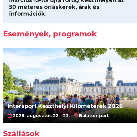
Március 15-től újra forog Keszthelyen az
50 méteres óriáskerék, árak és
információk
Események, programok
Intersport Keszthelyi Kilóméterek 2026
2026. augusztus 22 – 23.
Balaton-part
Szállások