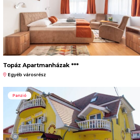
Topáz Apartmanházak ***
Egyéb városrész
Panzió