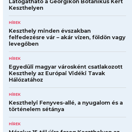
Látogatható a Georgikon Botanikus Kert
Keszthelyen
HÍREK
Keszthely minden évszakban
felfedezésre vár – akár vízen, földön vagy
levegőben
HÍREK
Egyedüli magyar városként csatlakozott
Keszthely az Európai Vidéki Tavak
Hálózatához
HÍREK
Keszthelyi Fenyves-allé, a nyugalom és a
történelem sétánya
HÍREK