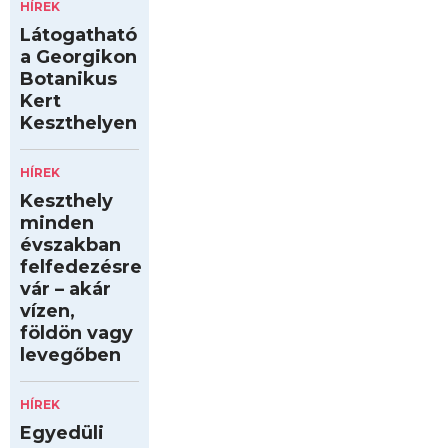
HÍREK
Látogatható
a Georgikon
Botanikus
Kert
Keszthelyen
HÍREK
Keszthely
minden
évszakban
felfedezésre
vár – akár
vízen,
földön vagy
levegőben
HÍREK
Egyedüli