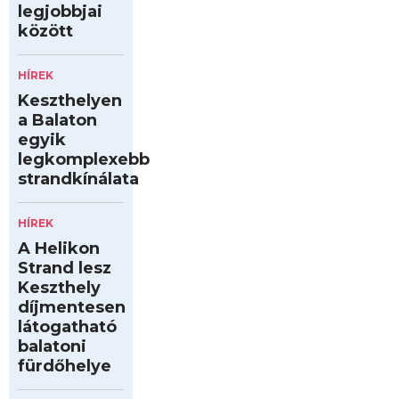
legjobbjai
között
HÍREK
Keszthelyen
a Balaton
egyik
legkomplexebb
strandkínálata
HÍREK
A Helikon
Strand lesz
Keszthely
díjmentesen
látogatható
balatoni
fürdőhelye