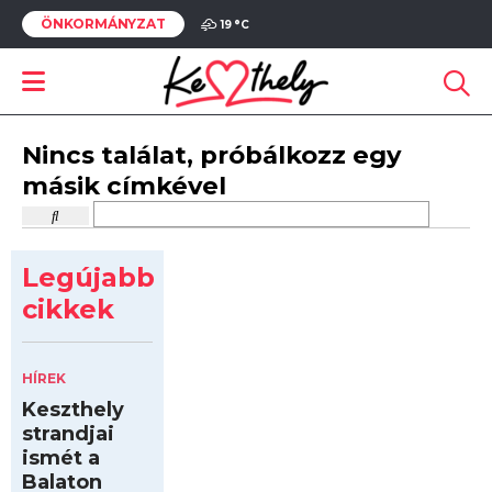
ÖNKORMÁNYZAT
19 °
C
Nincs találat, próbálkozz egy
másik címkével
Legújabb
cikkek
HÍREK
Keszthely
strandjai
ismét a
Balaton