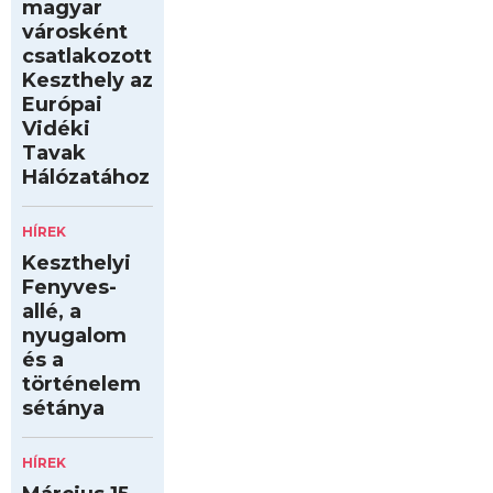
magyar
városként
csatlakozott
Keszthely az
Európai
Vidéki
Tavak
Hálózatához
HÍREK
Keszthelyi
Fenyves-
allé, a
nyugalom
és a
történelem
sétánya
HÍREK