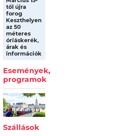
Március 15-
től újra
forog
Keszthelyen
az 50
méteres
óriáskerék,
árak és
információk
Intersport
Keszthelyi
Események,
Kilóméterek
2026
programok
2026.
augusztus 22
– 23.
Balaton-part
Szállások