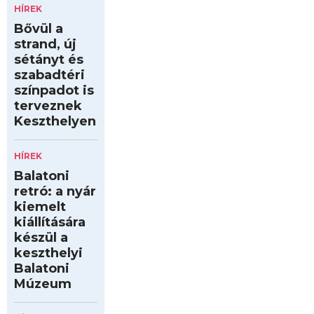
HÍREK
Bővül a
strand, új
sétányt és
szabadtéri
színpadot is
terveznek
Keszthelyen
HÍREK
Balatoni
retró: a nyár
kiemelt
kiállítására
készül a
keszthelyi
Balatoni
Múzeum