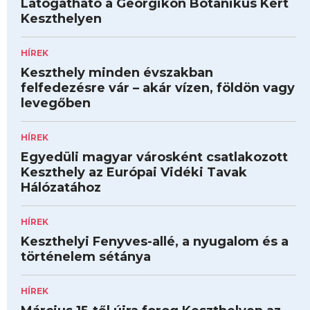
Látogatható a Georgikon Botanikus Kert
Keszthelyen
HÍREK
Keszthely minden évszakban
felfedezésre vár – akár vízen, földön vagy
levegőben
HÍREK
Egyedüli magyar városként csatlakozott
Keszthely az Európai Vidéki Tavak
Hálózatához
HÍREK
Keszthelyi Fenyves-allé, a nyugalom és a
történelem sétánya
HÍREK