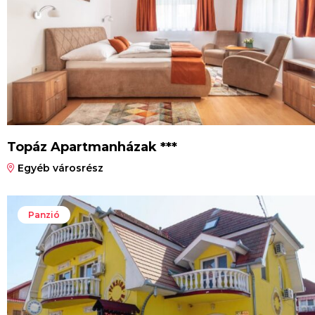
Topáz Apartmanházak ***
Egyéb városrész
Panzió