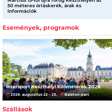
Március 15-től újra forog Keszthelyen az
50 méteres óriáskerék, árak és
információk
Események, programok
Intersport Keszthelyi Kilóméterek 2026
2026. augusztus 22 – 23.
Balaton-part
Szállások