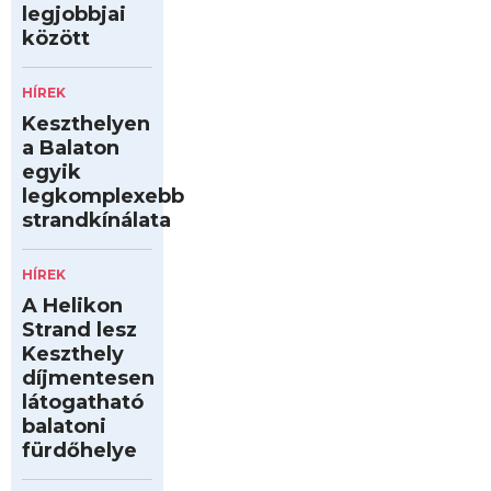
legjobbjai
között
HÍREK
Keszthelyen
a Balaton
egyik
legkomplexebb
strandkínálata
HÍREK
A Helikon
Strand lesz
Keszthely
díjmentesen
látogatható
balatoni
fürdőhelye