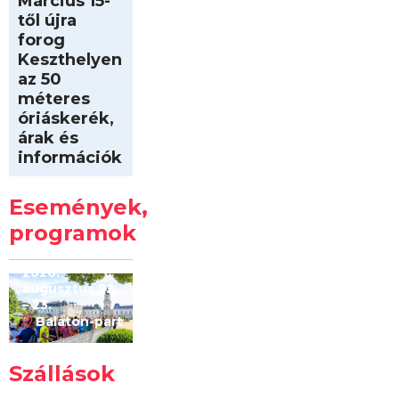
Március 15-
től újra
forog
Keszthelyen
az 50
méteres
óriáskerék,
árak és
információk
Intersport
Keszthelyi
Események,
Kilóméterek
2026
programok
2026.
augusztus 22
– 23.
Balaton-part
Szállások