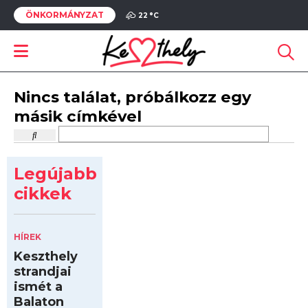
ÖNKORMÁNYZAT
22 °
C
Nincs találat, próbálkozz egy
másik címkével
Legújabb
cikkek
HÍREK
Keszthely
strandjai
ismét a
Balaton