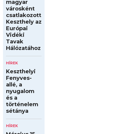
magyar
városként
csatlakozott
Keszthely az
Európai
Vidéki
Tavak
Hálózatához
HÍREK
Keszthelyi
Fenyves-
allé, a
nyugalom
és a
történelem
sétánya
HÍREK