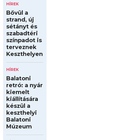
HÍREK
Bővül a
strand, új
sétányt és
szabadtéri
színpadot is
terveznek
Keszthelyen
HÍREK
Balatoni
retró: a nyár
kiemelt
kiállítására
készül a
keszthelyi
Balatoni
Múzeum