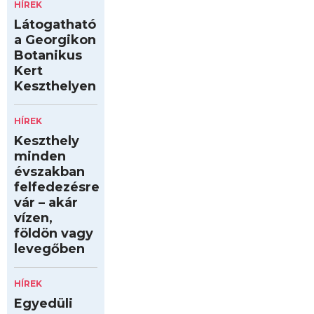
HÍREK
Látogatható
a Georgikon
Botanikus
Kert
Keszthelyen
HÍREK
Keszthely
minden
évszakban
felfedezésre
vár – akár
vízen,
földön vagy
levegőben
HÍREK
Egyedüli