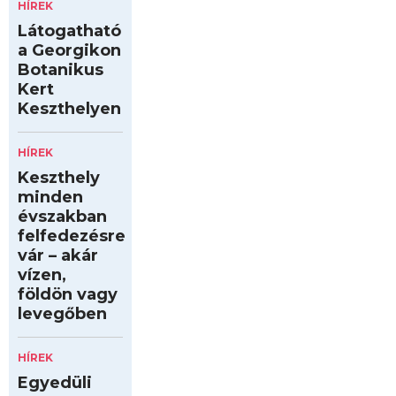
HÍREK
Látogatható
a Georgikon
Botanikus
Kert
Keszthelyen
HÍREK
Keszthely
minden
évszakban
felfedezésre
vár – akár
vízen,
földön vagy
levegőben
HÍREK
Egyedüli