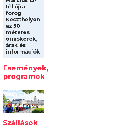
Március 15-
től újra
forog
Keszthelyen
az 50
méteres
óriáskerék,
árak és
információk
Intersport
Keszthelyi
Események,
Kilóméterek
2026
programok
2026.
augusztus 22
– 23.
Balaton-part
Szállások