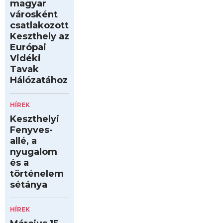
magyar
városként
csatlakozott
Keszthely az
Európai
Vidéki
Tavak
Hálózatához
HÍREK
Keszthelyi
Fenyves-
allé, a
nyugalom
és a
történelem
sétánya
HÍREK