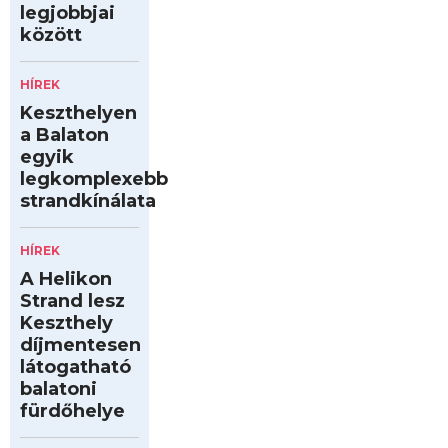
legjobbjai
között
HÍREK
Keszthelyen
a Balaton
egyik
legkomplexebb
strandkínálata
HÍREK
A Helikon
Strand lesz
Keszthely
díjmentesen
látogatható
balatoni
fürdőhelye