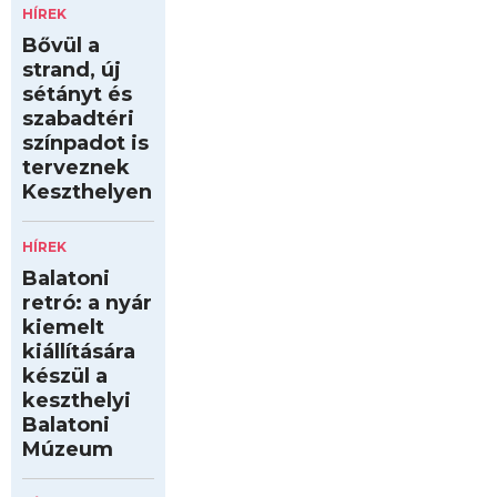
HÍREK
Bővül a
strand, új
sétányt és
szabadtéri
színpadot is
terveznek
Keszthelyen
HÍREK
Balatoni
retró: a nyár
kiemelt
kiállítására
készül a
keszthelyi
Balatoni
Múzeum