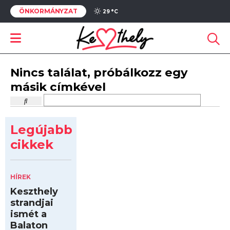
ÖNKORMÁNYZAT
29 °
C
Nincs találat, próbálkozz egy
másik címkével
Legújabb
cikkek
HÍREK
Keszthely
strandjai
ismét a
Balaton