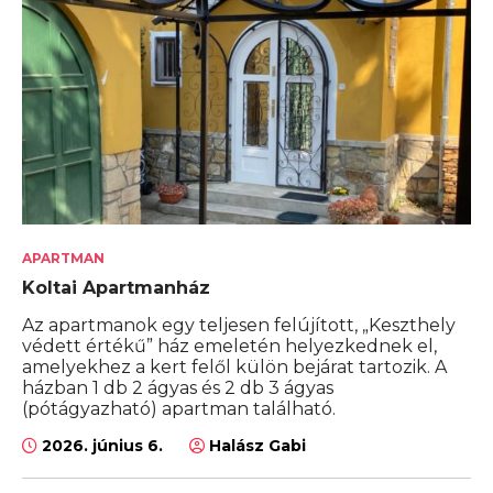
APARTMAN
Koltai Apartmanház
Az apartmanok egy teljesen felújított, „Keszthely
védett értékű” ház emeletén helyezkednek el,
amelyekhez a kert felől külön bejárat tartozik. A
házban 1 db 2 ágyas és 2 db 3 ágyas
(pótágyazható) apartman található.
2026. június 6.
Halász Gabi