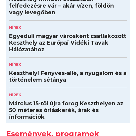
felfedezésre vár – akár vízen, földön
vagy levegőben
HÍREK
Egyedüli magyar városként csatlakozott
Keszthely az Európai Vidéki Tavak
Hálózatához
HÍREK
Keszthelyi Fenyves-allé, a nyugalom és a
történelem sétánya
HÍREK
Március 15-től újra forog Keszthelyen az
50 méteres óriáskerék, árak és
információk
Események, programok