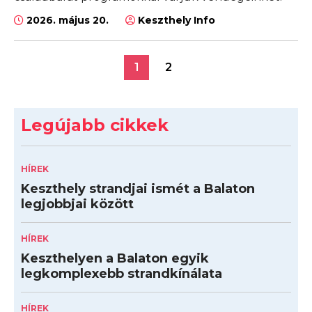
2026. május 20.
Keszthely Info
1
2
Legújabb cikkek
HÍREK
Keszthely strandjai ismét a Balaton
legjobbjai között
HÍREK
Keszthelyen a Balaton egyik
legkomplexebb strandkínálata
HÍREK