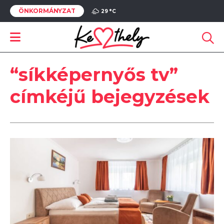
ÖNKORMÁNYZAT
29 °
C
“síkképernyős tv”
címkéjű bejegyzések