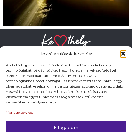
Hozzájárulások kezelése
A lehető legjobb felhasználói élmény biztosítása érdekében olyan
technológiákat, például sütiket használunk, amelyek segítségével
eszközinformációkat tárolunk és/vagy érünk el. Az ilyen
HASZNOS LINKEK
technológiákhoz adott hozzájárulás lehetővé teszi számunkra, hogy
olyan adatokat kezeljünk, mint a böngészési szokások vagy az oldalon
használt egyedi azonosítók. A hozzájárulás elutasítása vagy
Adatkezelési tájékoztató
visszavonása egyes funkciók és szolgáltatások működését
kedvezőtlenül befolyásolhatja.
Impresszum
Manage services
Elfogadom
© 2026 Minden jog fentartva.