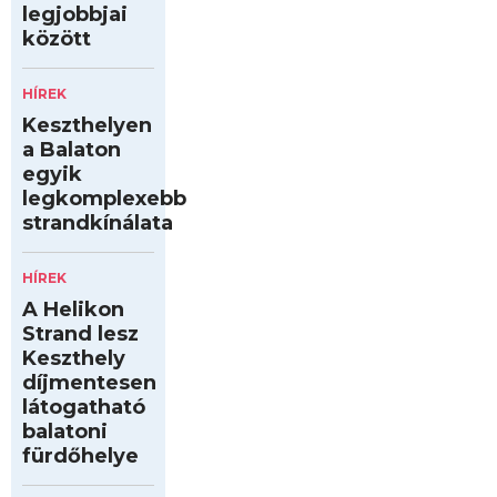
legjobbjai
között
HÍREK
Keszthelyen
a Balaton
egyik
legkomplexebb
strandkínálata
HÍREK
A Helikon
Strand lesz
Keszthely
díjmentesen
látogatható
balatoni
fürdőhelye