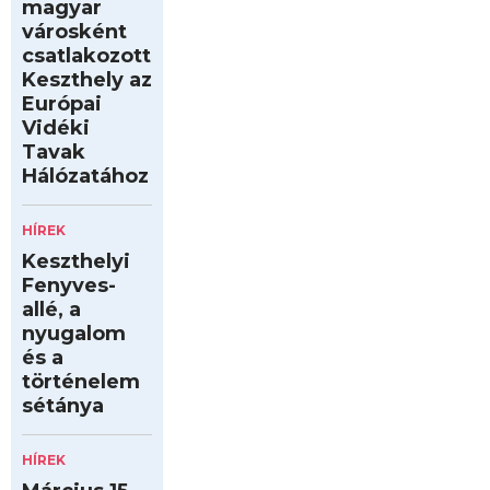
magyar
városként
csatlakozott
Keszthely az
Európai
Vidéki
Tavak
Hálózatához
HÍREK
Keszthelyi
Fenyves-
allé, a
nyugalom
és a
történelem
sétánya
HÍREK