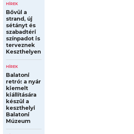
HÍREK
Bővül a
strand, új
sétányt és
szabadtéri
színpadot is
terveznek
Keszthelyen
HÍREK
Balatoni
retró: a nyár
kiemelt
kiállítására
készül a
keszthelyi
Balatoni
Múzeum