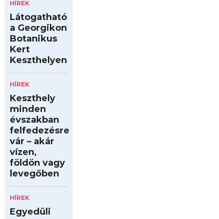
HÍREK
Látogatható
a Georgikon
Botanikus
Kert
Keszthelyen
HÍREK
Keszthely
minden
évszakban
felfedezésre
vár – akár
vízen,
földön vagy
levegőben
HÍREK
Egyedüli