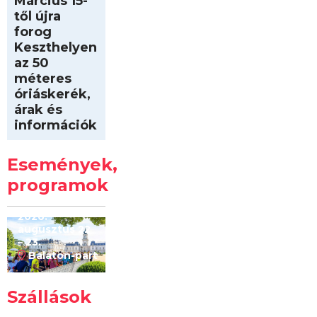
Március 15-
től újra
forog
Keszthelyen
az 50
méteres
óriáskerék,
árak és
információk
Intersport
Keszthelyi
Események,
Kilóméterek
2026
programok
2026.
augusztus 22
– 23.
Balaton-part
Szállások