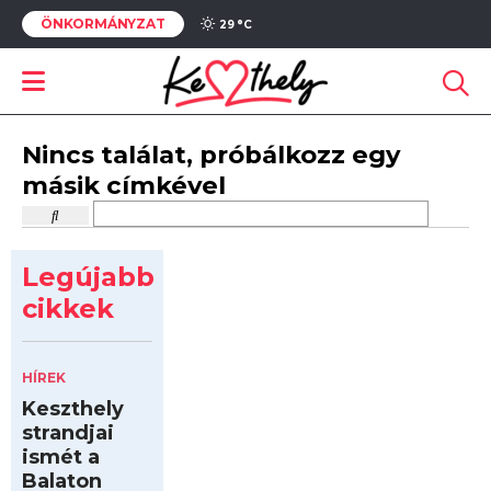
ÖNKORMÁNYZAT
29 °
C
Nincs találat, próbálkozz egy
másik címkével
Legújabb
cikkek
HÍREK
Keszthely
strandjai
ismét a
Balaton