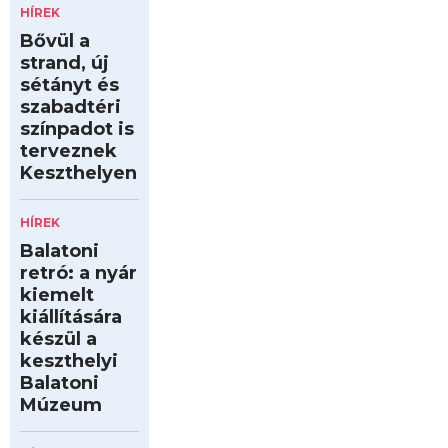
HÍREK
Bővül a
strand, új
sétányt és
szabadtéri
színpadot is
terveznek
Keszthelyen
HÍREK
Balatoni
retró: a nyár
kiemelt
kiállítására
készül a
keszthelyi
Balatoni
Múzeum