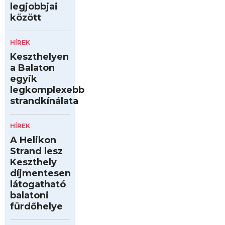
legjobbjai
között
HÍREK
Keszthelyen
a Balaton
egyik
legkomplexebb
strandkínálata
HÍREK
A Helikon
Strand lesz
Keszthely
díjmentesen
látogatható
balatoni
fürdőhelye