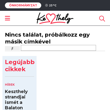
ÖNKORMÁNYZAT
23 °
C
Nincs találat, próbálkozz egy
másik címkével
Legújabb
cikkek
HÍREK
Keszthely
strandjai
ismét a
Balaton