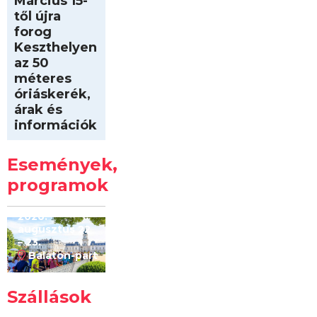
Március 15-
től újra
forog
Keszthelyen
az 50
méteres
óriáskerék,
árak és
információk
Intersport
Keszthelyi
Események,
Kilóméterek
2026
programok
2026.
augusztus 22
– 23.
Balaton-part
Szállások