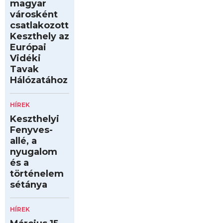
magyar
városként
csatlakozott
Keszthely az
Európai
Vidéki
Tavak
Hálózatához
HÍREK
Keszthelyi
Fenyves-
allé, a
nyugalom
és a
történelem
sétánya
HÍREK