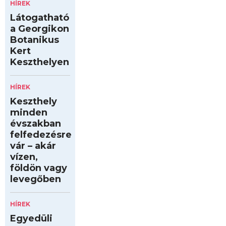
HÍREK
Látogatható
a Georgikon
Botanikus
Kert
Keszthelyen
HÍREK
Keszthely
minden
évszakban
felfedezésre
vár – akár
vízen,
földön vagy
levegőben
HÍREK
Egyedüli