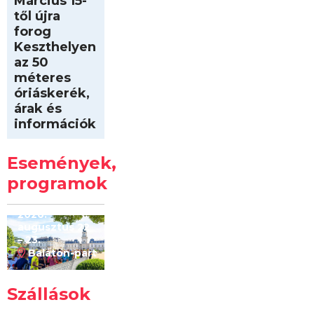
Március 15-
től újra
forog
Keszthelyen
az 50
méteres
óriáskerék,
árak és
információk
Intersport
Keszthelyi
Események,
Kilóméterek
2026
programok
2026.
augusztus 22
– 23.
Balaton-part
Szállások