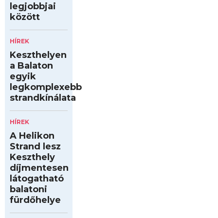
legjobbjai
között
HÍREK
Keszthelyen
a Balaton
egyik
legkomplexebb
strandkínálata
HÍREK
A Helikon
Strand lesz
Keszthely
díjmentesen
látogatható
balatoni
fürdőhelye