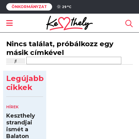
ÖNKORMÁNYZAT
29 °
C
Nincs találat, próbálkozz egy
másik címkével
Legújabb
cikkek
HÍREK
Keszthely
strandjai
ismét a
Balaton