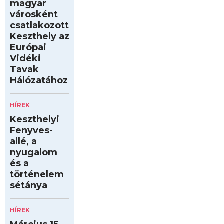
magyar
városként
csatlakozott
Keszthely az
Európai
Vidéki
Tavak
Hálózatához
HÍREK
Keszthelyi
Fenyves-
allé, a
nyugalom
és a
történelem
sétánya
HÍREK