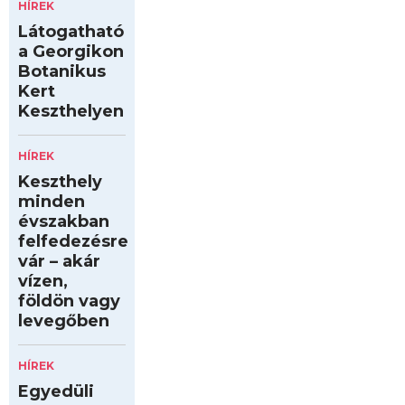
HÍREK
Látogatható
a Georgikon
Botanikus
Kert
Keszthelyen
HÍREK
Keszthely
minden
évszakban
felfedezésre
vár – akár
vízen,
földön vagy
levegőben
HÍREK
Egyedüli