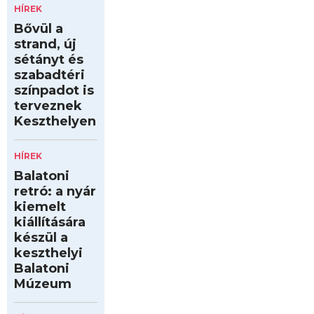
HÍREK
Bővül a
strand, új
sétányt és
szabadtéri
színpadot is
terveznek
Keszthelyen
HÍREK
Balatoni
retró: a nyár
kiemelt
kiállítására
készül a
keszthelyi
Balatoni
Múzeum