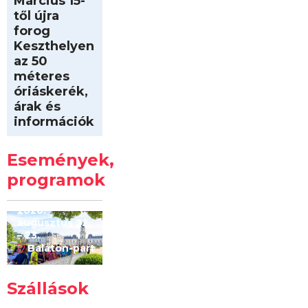
Március 15-
től újra
forog
Keszthelyen
az 50
méteres
óriáskerék,
árak és
információk
Intersport
Keszthelyi
Események,
Kilóméterek
2026
programok
2026.
augusztus 22
– 23.
Balaton-part
Szállások