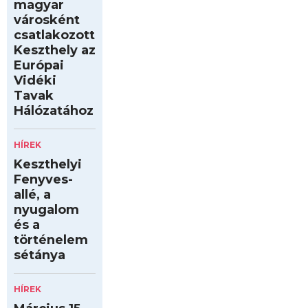
magyar
városként
csatlakozott
Keszthely az
Európai
Vidéki
Tavak
Hálózatához
HÍREK
Keszthelyi
Fenyves-
allé, a
nyugalom
és a
történelem
sétánya
HÍREK