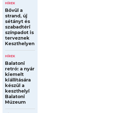
HÍREK
Bővül a
strand, új
sétányt és
szabadtéri
színpadot is
terveznek
Keszthelyen
HÍREK
Balatoni
retró: a nyár
kiemelt
kiállítására
készül a
keszthelyi
Balatoni
Múzeum