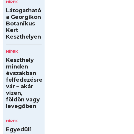
HÍREK
Látogatható
a Georgikon
Botanikus
Kert
Keszthelyen
HÍREK
Keszthely
minden
évszakban
felfedezésre
vár – akár
vízen,
földön vagy
levegőben
HÍREK
Egyedüli