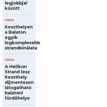
legjobbjai
között
HÍREK
Keszthelyen
a Balaton
egyik
legkomplexebb
strandkínálata
HÍREK
A Helikon
Strand lesz
Keszthely
díjmentesen
látogatható
balatoni
fürdőhelye