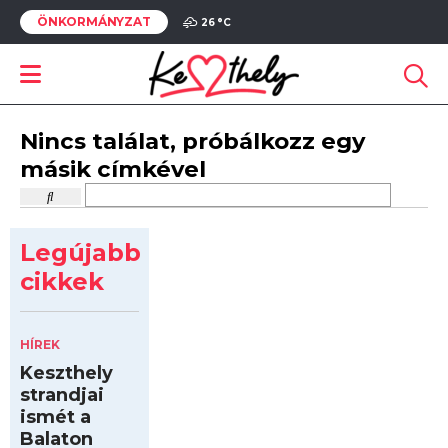
ÖNKORMÁNYZAT
26 °
C
Nincs találat, próbálkozz egy
másik címkével
Legújabb
cikkek
HÍREK
Keszthely
strandjai
ismét a
Balaton