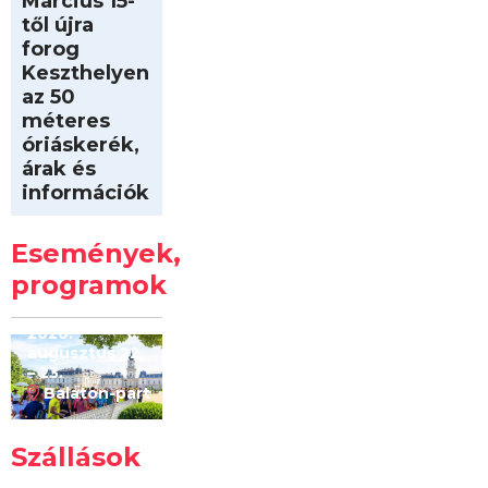
Március 15-
től újra
forog
Keszthelyen
az 50
méteres
óriáskerék,
árak és
információk
Intersport
Keszthelyi
Események,
Kilóméterek
2026
programok
2026.
augusztus 22
– 23.
Balaton-part
Szállások