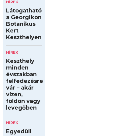
HÍREK
Látogatható
a Georgikon
Botanikus
Kert
Keszthelyen
HÍREK
Keszthely
minden
évszakban
felfedezésre
vár – akár
vízen,
földön vagy
levegőben
HÍREK
Egyedüli