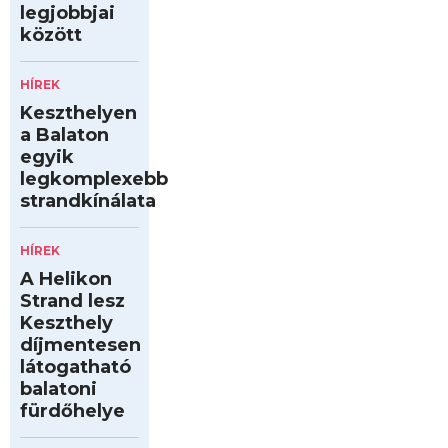
legjobbjai
között
HÍREK
Keszthelyen
a Balaton
egyik
legkomplexebb
strandkínálata
HÍREK
A Helikon
Strand lesz
Keszthely
díjmentesen
látogatható
balatoni
fürdőhelye