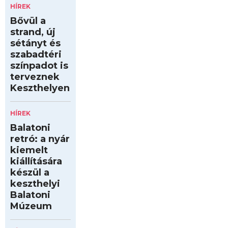
HÍREK
Bővül a
strand, új
sétányt és
szabadtéri
színpadot is
terveznek
Keszthelyen
HÍREK
Balatoni
retró: a nyár
kiemelt
kiállítására
készül a
keszthelyi
Balatoni
Múzeum