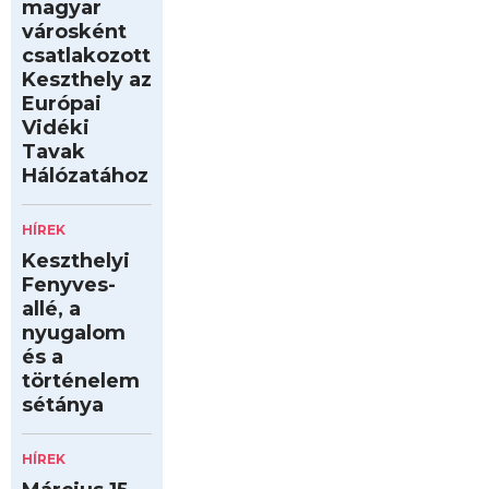
magyar
városként
csatlakozott
Keszthely az
Európai
Vidéki
Tavak
Hálózatához
HÍREK
Keszthelyi
Fenyves-
allé, a
nyugalom
és a
történelem
sétánya
HÍREK