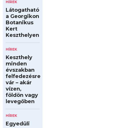
HÍREK
Látogatható
a Georgikon
Botanikus
Kert
Keszthelyen
HÍREK
Keszthely
minden
évszakban
felfedezésre
vár – akár
vízen,
földön vagy
levegőben
HÍREK
Egyedüli