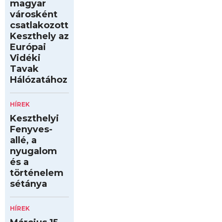
magyar
városként
csatlakozott
Keszthely az
Európai
Vidéki
Tavak
Hálózatához
HÍREK
Keszthelyi
Fenyves-
allé, a
nyugalom
és a
történelem
sétánya
HÍREK