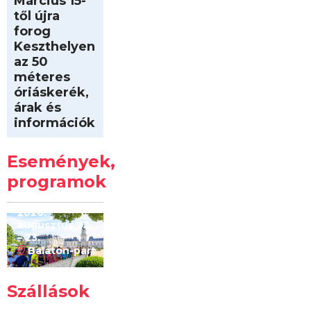
Március 15-
től újra
forog
Keszthelyen
az 50
méteres
óriáskerék,
árak és
információk
Intersport
Keszthelyi
Események,
Kilóméterek
2026
programok
2026.
augusztus 22
– 23.
Balaton-part
Szállások