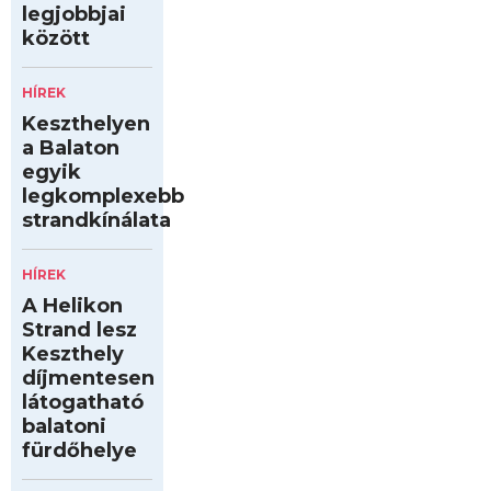
legjobbjai
között
HÍREK
Keszthelyen
a Balaton
egyik
legkomplexebb
strandkínálata
HÍREK
A Helikon
Strand lesz
Keszthely
díjmentesen
látogatható
balatoni
fürdőhelye