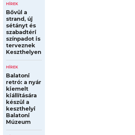
HÍREK
Bővül a
strand, új
sétányt és
szabadtéri
színpadot is
terveznek
Keszthelyen
HÍREK
Balatoni
retró: a nyár
kiemelt
kiállítására
készül a
keszthelyi
Balatoni
Múzeum