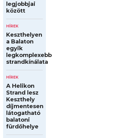
legjobbjai
között
HÍREK
Keszthelyen
a Balaton
egyik
legkomplexebb
strandkínálata
HÍREK
A Helikon
Strand lesz
Keszthely
díjmentesen
látogatható
balatoni
fürdőhelye