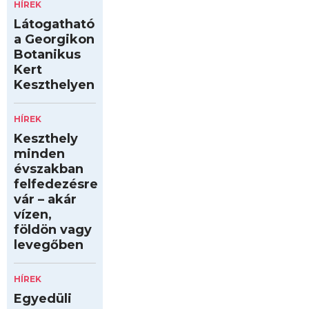
HÍREK
Látogatható
a Georgikon
Botanikus
Kert
Keszthelyen
HÍREK
Keszthely
minden
évszakban
felfedezésre
vár – akár
vízen,
földön vagy
levegőben
HÍREK
Egyedüli