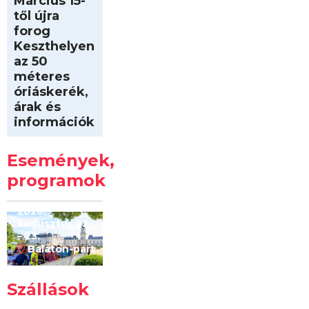
Március 15-
től újra
forog
Keszthelyen
az 50
méteres
óriáskerék,
árak és
információk
Intersport
Keszthelyi
Események,
Kilóméterek
2026
programok
2026.
augusztus 22
– 23.
Balaton-part
Szállások