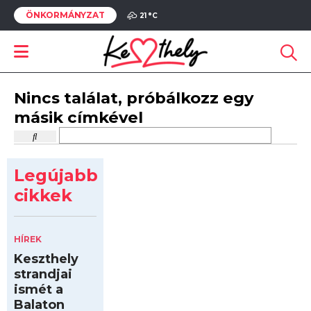
ÖNKORMÁNYZAT
21 °
C
Nincs találat, próbálkozz egy
másik címkével
Legújabb
cikkek
HÍREK
Keszthely
strandjai
ismét a
Balaton