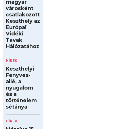
magyar
városként
csatlakozott
Keszthely az
Európai
Vidéki
Tavak
Hálózatához
HÍREK
Keszthelyi
Fenyves-
allé, a
nyugalom
és a
történelem
sétánya
HÍREK