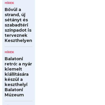
HÍREK
Bővül a
strand, új
sétányt és
szabadtéri
színpadot is
terveznek
Keszthelyen
HÍREK
Balatoni
retró: a nyár
kiemelt
kiállítására
készül a
keszthelyi
Balatoni
Múzeum