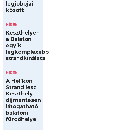
legjobbjai
között
HÍREK
Keszthelyen
a Balaton
egyik
legkomplexebb
strandkínálata
HÍREK
A Helikon
Strand lesz
Keszthely
díjmentesen
látogatható
balatoni
fürdőhelye