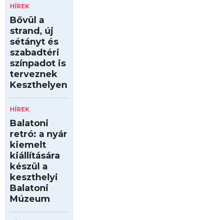
HÍREK
Bővül a
strand, új
sétányt és
szabadtéri
színpadot is
terveznek
Keszthelyen
HÍREK
Balatoni
retró: a nyár
kiemelt
kiállítására
készül a
keszthelyi
Balatoni
Múzeum