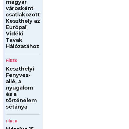
magyar
városként
csatlakozott
Keszthely az
Európai
Vidéki
Tavak
Hálózatához
HÍREK
Keszthelyi
Fenyves-
allé, a
nyugalom
és a
történelem
sétánya
HÍREK