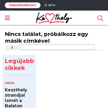
ÖNKORMÁNYZAT
39 °
C
Nincs találat, próbálkozz egy
másik címkével
Legújabb
cikkek
HÍREK
Keszthely
strandjai
ismét a
Balaton