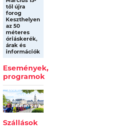
Március 15-
től újra
forog
Keszthelyen
az 50
méteres
óriáskerék,
árak és
információk
Intersport
Keszthelyi
Események,
Kilóméterek
2026
programok
2026.
augusztus 22
– 23.
Balaton-part
Szállások