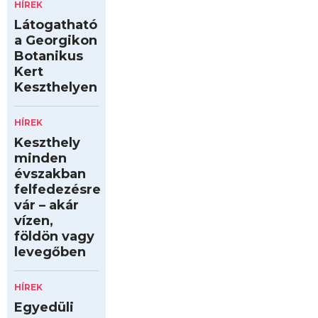
HÍREK
Látogatható
a Georgikon
Botanikus
Kert
Keszthelyen
HÍREK
Keszthely
minden
évszakban
felfedezésre
vár – akár
vízen,
földön vagy
levegőben
HÍREK
Egyedüli