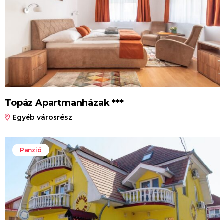
Topáz Apartmanházak ***
Egyéb városrész
Panzió