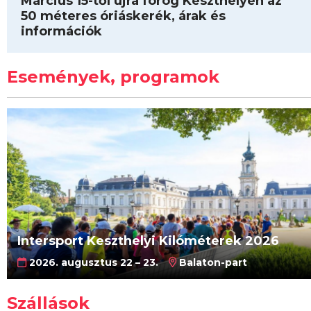
Március 15-től újra forog Keszthelyen az
50 méteres óriáskerék, árak és
információk
Események, programok
Intersport Keszthelyi Kilóméterek 2026
2026. augusztus 22 – 23.
Balaton-part
Szállások