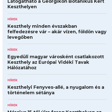
Látogatható a Georgikon Botanikus Kert
Keszthelyen
HÍREK
Keszthely minden évszakban
felfedezésre vár – akár vízen, földön vagy
levegőben
HÍREK
Egyedüli magyar városként csatlakozott
Keszthely az Európai Vidéki Tavak
Hálózatához
HÍREK
Keszthelyi Fenyves-allé, a nyugalom és a
történelem sétánya
HÍREK