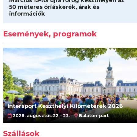
Március 15-től újra forog Keszthelyen az
50 méteres óriáskerék, árak és
információk
Események, programok
Intersport Keszthelyi Kilóméterek 2026
2026. augusztus 22 – 23.
Balaton-part
Szállások