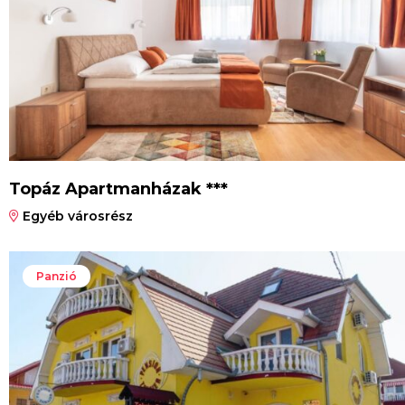
Topáz Apartmanházak ***
Egyéb városrész
Panzió