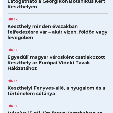
Látogatható a Georgikon Botanikus Kert
Keszthelyen
HÍREK
Keszthely minden évszakban
felfedezésre vár – akár vízen, földön vagy
levegőben
HÍREK
Egyedüli magyar városként csatlakozott
Keszthely az Európai Vidéki Tavak
Hálózatához
HÍREK
Keszthelyi Fenyves-allé, a nyugalom és a
történelem sétánya
HÍREK