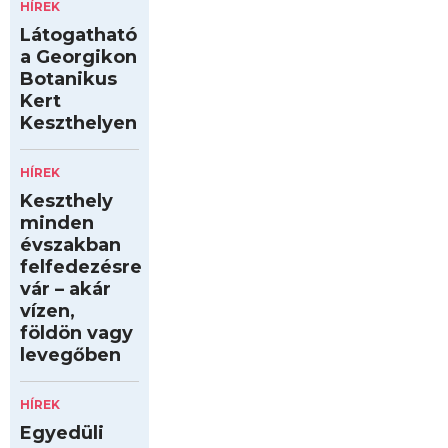
HÍREK
Látogatható
a Georgikon
Botanikus
Kert
Keszthelyen
HÍREK
Keszthely
minden
évszakban
felfedezésre
vár – akár
vízen,
földön vagy
levegőben
HÍREK
Egyedüli