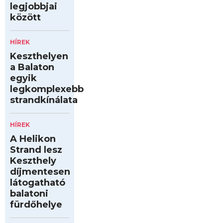
legjobbjai
között
HÍREK
Keszthelyen
a Balaton
egyik
legkomplexebb
strandkínálata
HÍREK
A Helikon
Strand lesz
Keszthely
díjmentesen
látogatható
balatoni
fürdőhelye