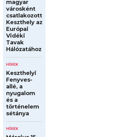
magyar
városként
csatlakozott
Keszthely az
Európai
Vidéki
Tavak
Hálózatához
HÍREK
Keszthelyi
Fenyves-
allé, a
nyugalom
és a
történelem
sétánya
HÍREK