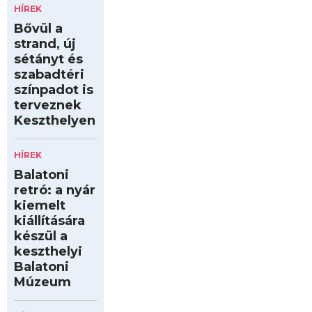
HÍREK
Bővül a
strand, új
sétányt és
szabadtéri
színpadot is
terveznek
Keszthelyen
HÍREK
Balatoni
retró: a nyár
kiemelt
kiállítására
készül a
keszthelyi
Balatoni
Múzeum