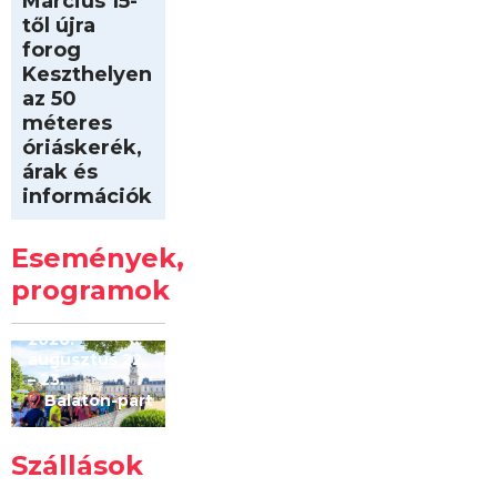
Március 15-
től újra
forog
Keszthelyen
az 50
méteres
óriáskerék,
árak és
információk
Intersport
Keszthelyi
Események,
Kilóméterek
2026
programok
2026.
augusztus 22
– 23.
Balaton-part
Szállások