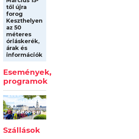
Március 15-
től újra
forog
Keszthelyen
az 50
méteres
óriáskerék,
árak és
információk
Intersport
Keszthelyi
Események,
Kilóméterek
2026
programok
2026.
augusztus 22
– 23.
Balaton-part
Szállások