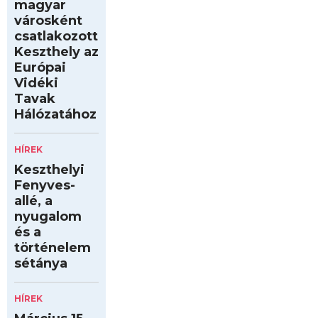
magyar
városként
csatlakozott
Keszthely az
Európai
Vidéki
Tavak
Hálózatához
HÍREK
Keszthelyi
Fenyves-
allé, a
nyugalom
és a
történelem
sétánya
HÍREK