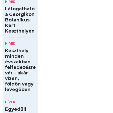
HÍREK
Látogatható
a Georgikon
Botanikus
Kert
Keszthelyen
HÍREK
Keszthely
minden
évszakban
felfedezésre
vár – akár
vízen,
földön vagy
levegőben
HÍREK
Egyedüli