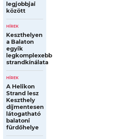
legjobbjai
között
HÍREK
Keszthelyen
a Balaton
egyik
legkomplexebb
strandkínálata
HÍREK
A Helikon
Strand lesz
Keszthely
díjmentesen
látogatható
balatoni
fürdőhelye