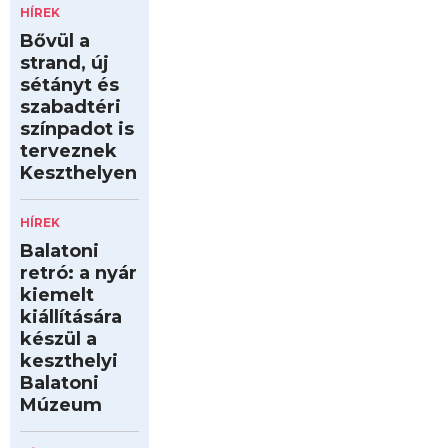
HÍREK
Bővül a
strand, új
sétányt és
szabadtéri
színpadot is
terveznek
Keszthelyen
HÍREK
Balatoni
retró: a nyár
kiemelt
kiállítására
készül a
keszthelyi
Balatoni
Múzeum