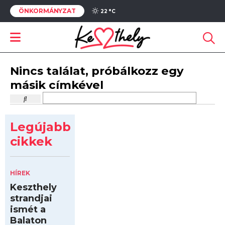
ÖNKORMÁNYZAT
22 °
C
Nincs találat, próbálkozz egy
másik címkével
Legújabb
cikkek
HÍREK
Keszthely
strandjai
ismét a
Balaton