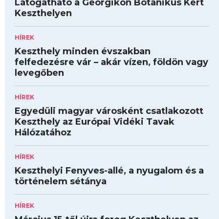
Látogatható a Georgikon Botanikus Kert
Keszthelyen
HÍREK
Keszthely minden évszakban
felfedezésre vár – akár vízen, földön vagy
levegőben
HÍREK
Egyedüli magyar városként csatlakozott
Keszthely az Európai Vidéki Tavak
Hálózatához
HÍREK
Keszthelyi Fenyves-allé, a nyugalom és a
történelem sétánya
HÍREK