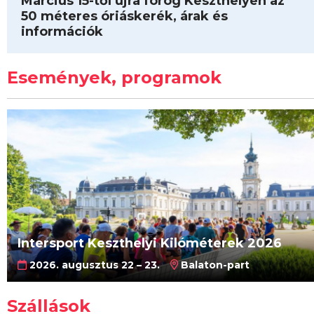
Március 15-től újra forog Keszthelyen az
50 méteres óriáskerék, árak és
információk
Események, programok
Intersport Keszthelyi Kilóméterek 2026
2026. augusztus 22 – 23.
Balaton-part
Szállások