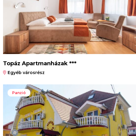
Topáz Apartmanházak ***
Egyéb városrész
Panzió