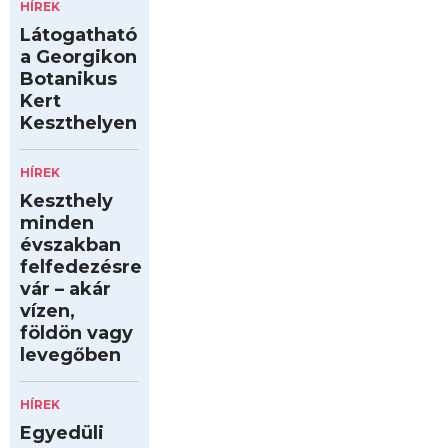
HÍREK
Látogatható
a Georgikon
Botanikus
Kert
Keszthelyen
HÍREK
Keszthely
minden
évszakban
felfedezésre
vár – akár
vízen,
földön vagy
levegőben
HÍREK
Egyedüli