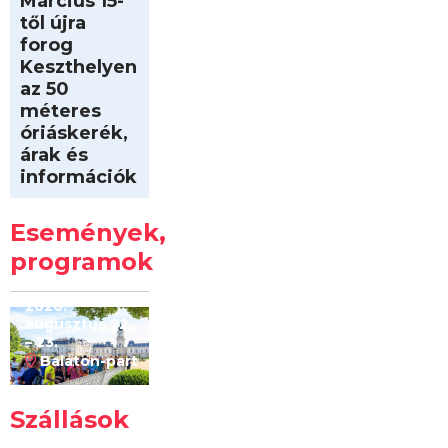
Március 15-
től újra
forog
Keszthelyen
az 50
méteres
óriáskerék,
árak és
információk
Intersport
Keszthelyi
Események,
Kilóméterek
2026
programok
2026.
augusztus 22
– 23.
Balaton-part
Szállások