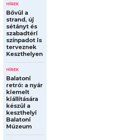
HÍREK
Bővül a
strand, új
sétányt és
szabadtéri
színpadot is
terveznek
Keszthelyen
HÍREK
Balatoni
retró: a nyár
kiemelt
kiállítására
készül a
keszthelyi
Balatoni
Múzeum