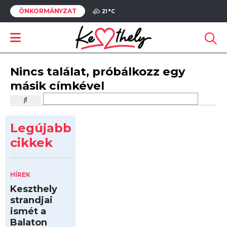
ÖNKORMÁNYZAT
21 °
C
Nincs találat, próbálkozz egy
másik címkével
Legújabb
cikkek
HÍREK
Keszthely
strandjai
ismét a
Balaton