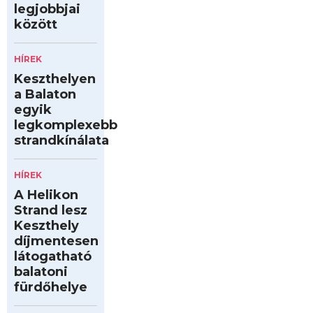
legjobbjai
között
HÍREK
Keszthelyen
a Balaton
egyik
legkomplexebb
strandkínálata
HÍREK
A Helikon
Strand lesz
Keszthely
díjmentesen
látogatható
balatoni
fürdőhelye