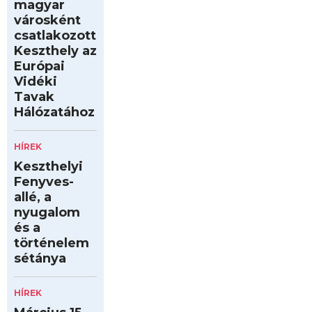
magyar
városként
csatlakozott
Keszthely az
Európai
Vidéki
Tavak
Hálózatához
HÍREK
Keszthelyi
Fenyves-
allé, a
nyugalom
és a
történelem
sétánya
HÍREK