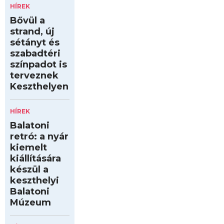
HÍREK
Bővül a
strand, új
sétányt és
szabadtéri
színpadot is
terveznek
Keszthelyen
HÍREK
Balatoni
retró: a nyár
kiemelt
kiállítására
készül a
keszthelyi
Balatoni
Múzeum