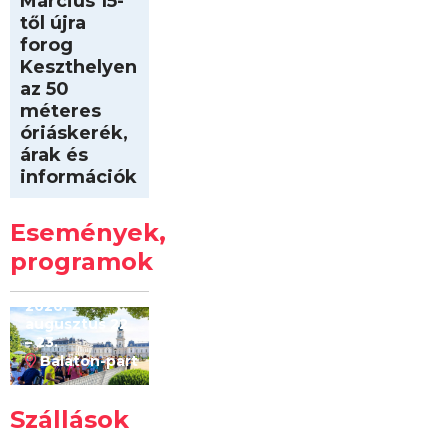
Március 15-
től újra
forog
Keszthelyen
az 50
méteres
óriáskerék,
árak és
információk
Intersport
Keszthelyi
Események,
Kilóméterek
2026
programok
2026.
augusztus 22
– 23.
Balaton-part
Szállások