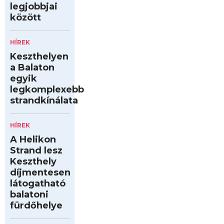
legjobbjai
között
HÍREK
Keszthelyen
a Balaton
egyik
legkomplexebb
strandkínálata
HÍREK
A Helikon
Strand lesz
Keszthely
díjmentesen
látogatható
balatoni
fürdőhelye