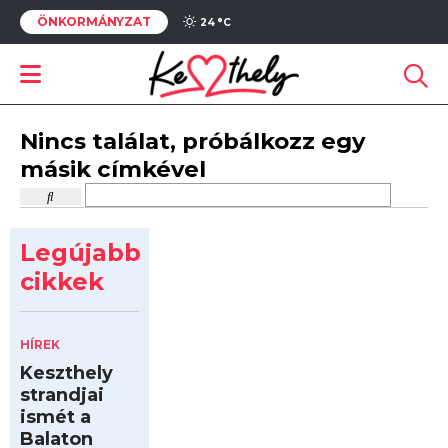
ÖNKORMÁNYZAT
24 °
C
Nincs találat, próbálkozz egy
másik címkével
Legújabb
cikkek
HÍREK
Keszthely
strandjai
ismét a
Balaton