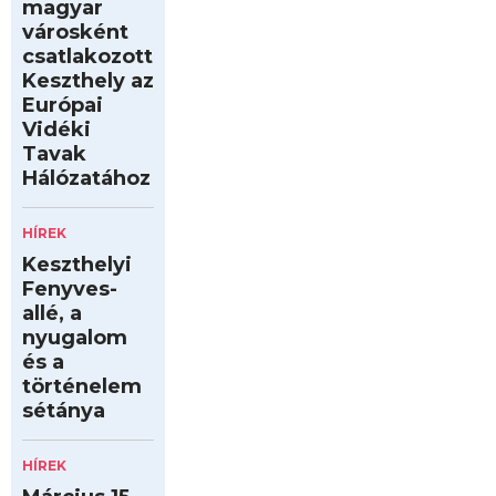
magyar
városként
csatlakozott
Keszthely az
Európai
Vidéki
Tavak
Hálózatához
HÍREK
Keszthelyi
Fenyves-
allé, a
nyugalom
és a
történelem
sétánya
HÍREK