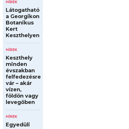
HÍREK
Látogatható
a Georgikon
Botanikus
Kert
Keszthelyen
HÍREK
Keszthely
minden
évszakban
felfedezésre
vár – akár
vízen,
földön vagy
levegőben
HÍREK
Egyedüli