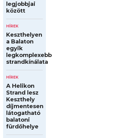
legjobbjai
között
HÍREK
Keszthelyen
a Balaton
egyik
legkomplexebb
strandkínálata
HÍREK
A Helikon
Strand lesz
Keszthely
díjmentesen
látogatható
balatoni
fürdőhelye