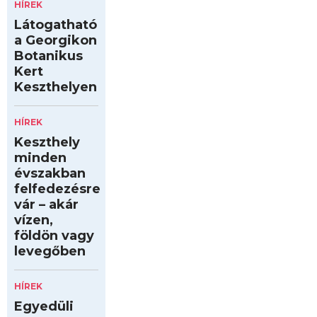
HÍREK
Látogatható
a Georgikon
Botanikus
Kert
Keszthelyen
HÍREK
Keszthely
minden
évszakban
felfedezésre
vár – akár
vízen,
földön vagy
levegőben
HÍREK
Egyedüli