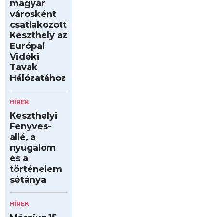
magyar
városként
csatlakozott
Keszthely az
Európai
Vidéki
Tavak
Hálózatához
HÍREK
Keszthelyi
Fenyves-
allé, a
nyugalom
és a
történelem
sétánya
HÍREK