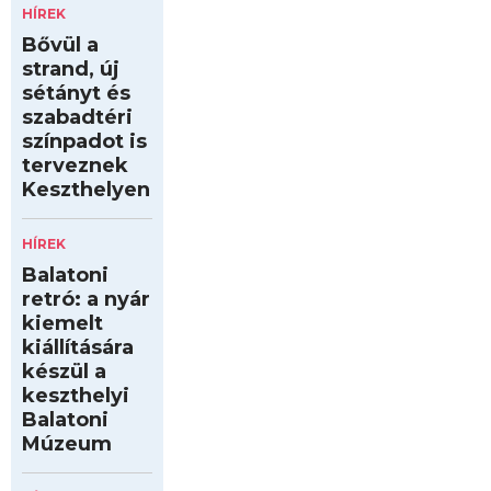
HÍREK
Bővül a
strand, új
sétányt és
szabadtéri
színpadot is
terveznek
Keszthelyen
HÍREK
Balatoni
retró: a nyár
kiemelt
kiállítására
készül a
keszthelyi
Balatoni
Múzeum