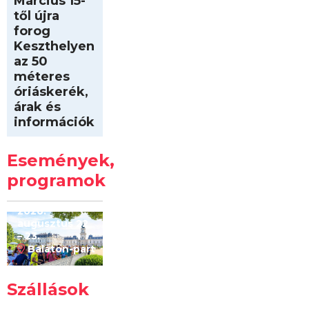
Március 15-
től újra
forog
Keszthelyen
az 50
méteres
óriáskerék,
árak és
információk
Intersport
Keszthelyi
Események,
Kilóméterek
2026
programok
2026.
augusztus 22
– 23.
Balaton-part
Szállások