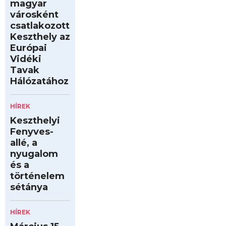
magyar
városként
csatlakozott
Keszthely az
Európai
Vidéki
Tavak
Hálózatához
HÍREK
Keszthelyi
Fenyves-
allé, a
nyugalom
és a
történelem
sétánya
HÍREK