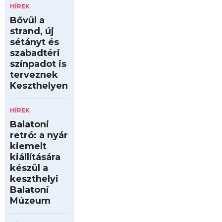
HÍREK
Bővül a
strand, új
sétányt és
szabadtéri
színpadot is
terveznek
Keszthelyen
HÍREK
Balatoni
retró: a nyár
kiemelt
kiállítására
készül a
keszthelyi
Balatoni
Múzeum