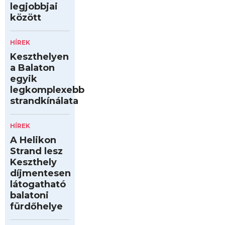
legjobbjai
között
HÍREK
Keszthelyen
a Balaton
egyik
legkomplexebb
strandkínálata
HÍREK
A Helikon
Strand lesz
Keszthely
díjmentesen
látogatható
balatoni
fürdőhelye