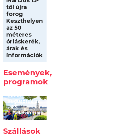
Március 15-
től újra
forog
Keszthelyen
az 50
méteres
óriáskerék,
árak és
információk
Intersport
Keszthelyi
Események,
Kilóméterek
2026
programok
2026.
augusztus 22
– 23.
Balaton-part
Szállások