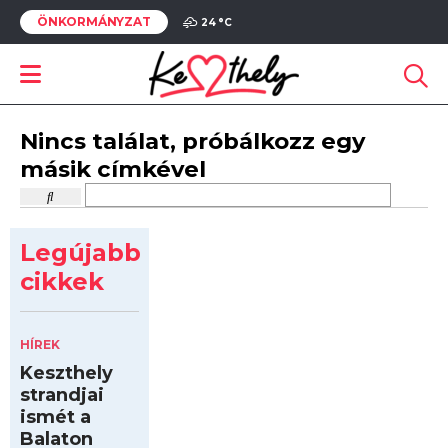
ÖNKORMÁNYZAT
24 °
C
Nincs találat, próbálkozz egy
másik címkével
Legújabb
cikkek
HÍREK
Keszthely
strandjai
ismét a
Balaton