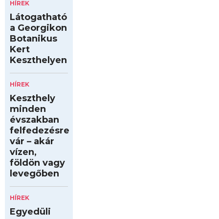
HÍREK
Látogatható
a Georgikon
Botanikus
Kert
Keszthelyen
HÍREK
Keszthely
minden
évszakban
felfedezésre
vár – akár
vízen,
földön vagy
levegőben
HÍREK
Egyedüli