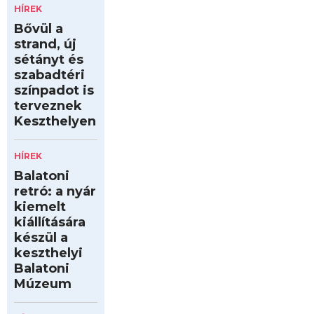
HÍREK
Bővül a
strand, új
sétányt és
szabadtéri
színpadot is
terveznek
Keszthelyen
HÍREK
Balatoni
retró: a nyár
kiemelt
kiállítására
készül a
keszthelyi
Balatoni
Múzeum