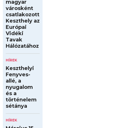
magyar
városként
csatlakozott
Keszthely az
Európai
Vidéki
Tavak
Hálózatához
HÍREK
Keszthelyi
Fenyves-
allé, a
nyugalom
és a
történelem
sétánya
HÍREK