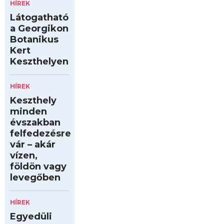
HÍREK
Látogatható
a Georgikon
Botanikus
Kert
Keszthelyen
HÍREK
Keszthely
minden
évszakban
felfedezésre
vár – akár
vízen,
földön vagy
levegőben
HÍREK
Egyedüli