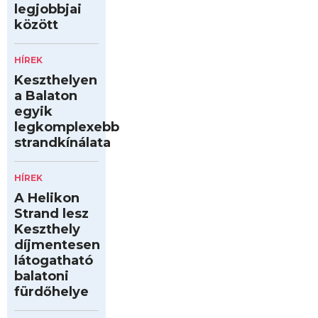
legjobbjai
között
HÍREK
Keszthelyen
a Balaton
egyik
legkomplexebb
strandkínálata
HÍREK
A Helikon
Strand lesz
Keszthely
díjmentesen
látogatható
balatoni
fürdőhelye