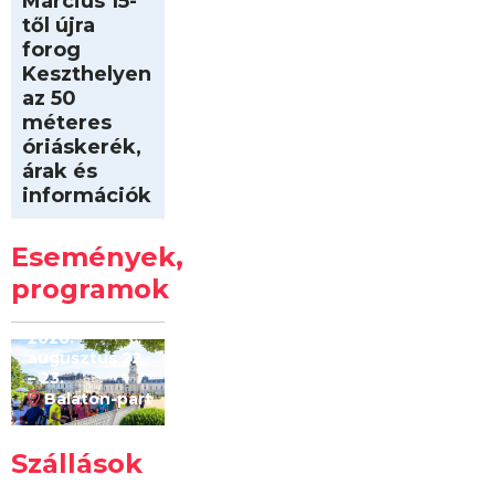
Március 15-
től újra
forog
Keszthelyen
az 50
méteres
óriáskerék,
árak és
információk
Intersport
Keszthelyi
Események,
Kilóméterek
2026
programok
2026.
augusztus 22
– 23.
Balaton-part
Szállások