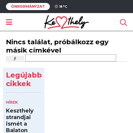
ÖNKORMÁNYZAT
18 °
C
Nincs találat, próbálkozz egy
másik címkével
Legújabb
cikkek
HÍREK
Keszthely
strandjai
ismét a
Balaton