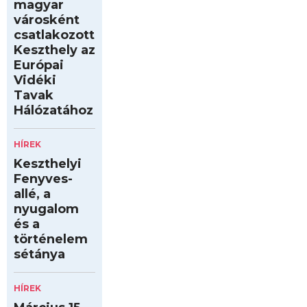
magyar
városként
csatlakozott
Keszthely az
Európai
Vidéki
Tavak
Hálózatához
HÍREK
Keszthelyi
Fenyves-
allé, a
nyugalom
és a
történelem
sétánya
HÍREK