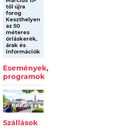
Március 15-
től újra
forog
Keszthelyen
az 50
méteres
óriáskerék,
árak és
információk
Intersport
Keszthelyi
Események,
Kilóméterek
2026
programok
2026.
augusztus 22
– 23.
Balaton-part
Szállások