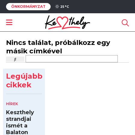
ÖNKORMÁNYZAT
25 °
C
Nincs találat, próbálkozz egy
másik címkével
Legújabb
cikkek
HÍREK
Keszthely
strandjai
ismét a
Balaton