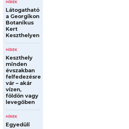
HÍREK
Látogatható
a Georgikon
Botanikus
Kert
Keszthelyen
HÍREK
Keszthely
minden
évszakban
felfedezésre
vár – akár
vízen,
földön vagy
levegőben
HÍREK
Egyedüli