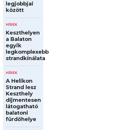
legjobbjai
között
HÍREK
Keszthelyen
a Balaton
egyik
legkomplexebb
strandkínálata
HÍREK
A Helikon
Strand lesz
Keszthely
díjmentesen
látogatható
balatoni
fürdőhelye