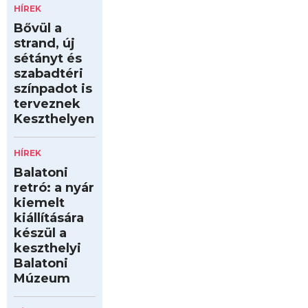
HÍREK
Bővül a
strand, új
sétányt és
szabadtéri
színpadot is
terveznek
Keszthelyen
HÍREK
Balatoni
retró: a nyár
kiemelt
kiállítására
készül a
keszthelyi
Balatoni
Múzeum