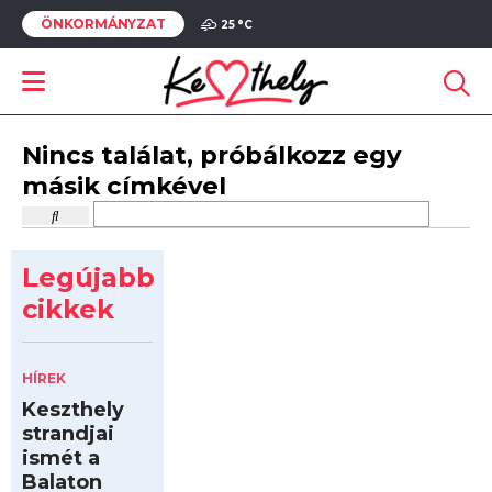
ÖNKORMÁNYZAT
25 °
C
Nincs találat, próbálkozz egy
másik címkével
Legújabb
cikkek
HÍREK
Keszthely
strandjai
ismét a
Balaton