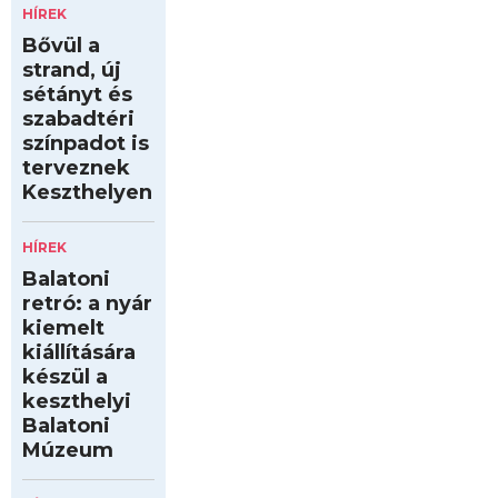
HÍREK
Bővül a
strand, új
sétányt és
szabadtéri
színpadot is
terveznek
Keszthelyen
HÍREK
Balatoni
retró: a nyár
kiemelt
kiállítására
készül a
keszthelyi
Balatoni
Múzeum