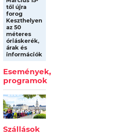
Március 15-
től újra
forog
Keszthelyen
az 50
méteres
óriáskerék,
árak és
információk
Intersport
Keszthelyi
Események,
Kilóméterek
2026
programok
2026.
augusztus 22
– 23.
Balaton-part
Szállások