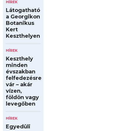
HÍREK
Látogatható
a Georgikon
Botanikus
Kert
Keszthelyen
HÍREK
Keszthely
minden
évszakban
felfedezésre
vár – akár
vízen,
földön vagy
levegőben
HÍREK
Egyedüli