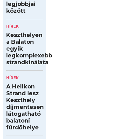
legjobbjai
között
HÍREK
Keszthelyen
a Balaton
egyik
legkomplexebb
strandkínálata
HÍREK
A Helikon
Strand lesz
Keszthely
díjmentesen
látogatható
balatoni
fürdőhelye