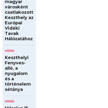
magyar
városként
csatlakozott
Keszthely az
Európai
Vidéki
Tavak
Hálózatához
HÍREK
Keszthelyi
Fenyves-
allé, a
nyugalom
és a
történelem
sétánya
HÍREK