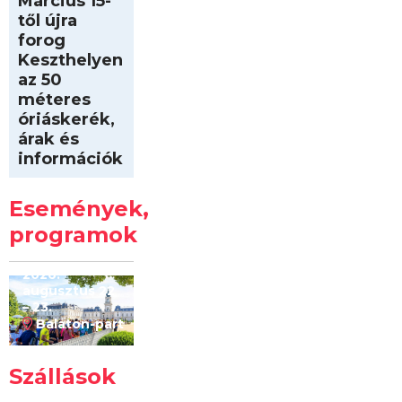
Március 15-
től újra
forog
Keszthelyen
az 50
méteres
óriáskerék,
árak és
információk
Intersport
Keszthelyi
Események,
Kilóméterek
2026
programok
2026.
augusztus 22
– 23.
Balaton-part
Szállások