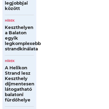
legjobbjai
között
HÍREK
Keszthelyen
a Balaton
egyik
legkomplexebb
strandkínálata
HÍREK
A Helikon
Strand lesz
Keszthely
díjmentesen
látogatható
balatoni
fürdőhelye