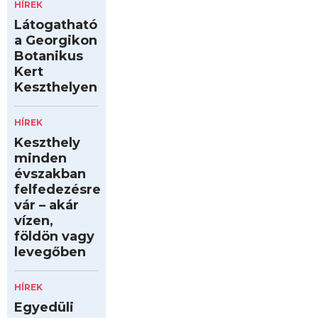
HÍREK
Látogatható
a Georgikon
Botanikus
Kert
Keszthelyen
HÍREK
Keszthely
minden
évszakban
felfedezésre
vár – akár
vízen,
földön vagy
levegőben
HÍREK
Egyedüli