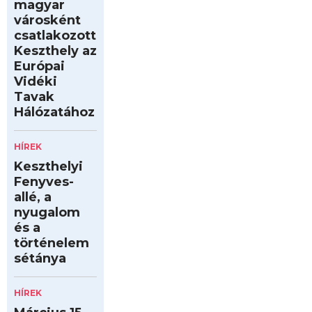
magyar
városként
csatlakozott
Keszthely az
Európai
Vidéki
Tavak
Hálózatához
HÍREK
Keszthelyi
Fenyves-
allé, a
nyugalom
és a
történelem
sétánya
HÍREK