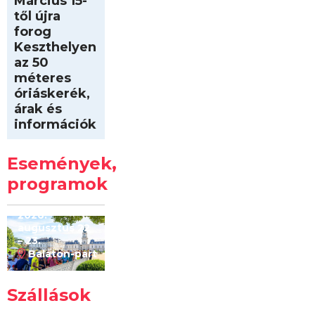
Március 15-
től újra
forog
Keszthelyen
az 50
méteres
óriáskerék,
árak és
információk
Intersport
Keszthelyi
Események,
Kilóméterek
2026
programok
2026.
augusztus 22
– 23.
Balaton-part
Szállások