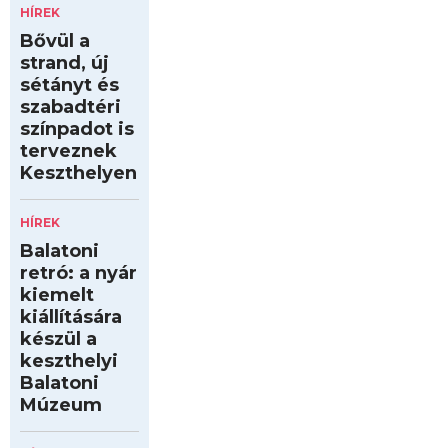
HÍREK
Bővül a
strand, új
sétányt és
szabadtéri
színpadot is
terveznek
Keszthelyen
HÍREK
Balatoni
retró: a nyár
kiemelt
kiállítására
készül a
keszthelyi
Balatoni
Múzeum