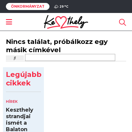
ÖNKORMÁNYZAT
29 °
C
Nincs találat, próbálkozz egy
másik címkével
Legújabb
cikkek
HÍREK
Keszthely
strandjai
ismét a
Balaton