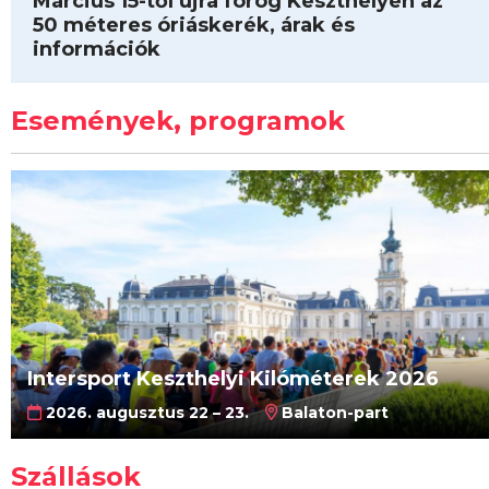
Március 15-től újra forog Keszthelyen az
50 méteres óriáskerék, árak és
információk
Események, programok
Intersport Keszthelyi Kilóméterek 2026
2026. augusztus 22 – 23.
Balaton-part
Szállások