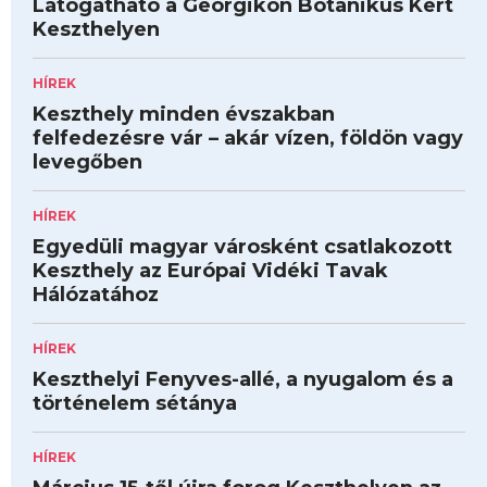
Látogatható a Georgikon Botanikus Kert
Keszthelyen
HÍREK
Keszthely minden évszakban
felfedezésre vár – akár vízen, földön vagy
levegőben
HÍREK
Egyedüli magyar városként csatlakozott
Keszthely az Európai Vidéki Tavak
Hálózatához
HÍREK
Keszthelyi Fenyves-allé, a nyugalom és a
történelem sétánya
HÍREK