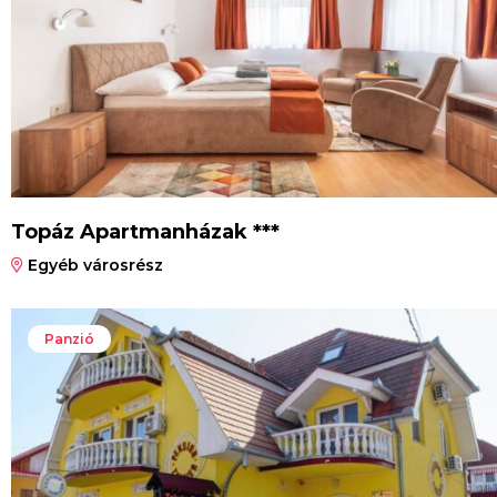
Topáz Apartmanházak ***
Egyéb városrész
Panzió