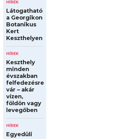
HÍREK
Látogatható
a Georgikon
Botanikus
Kert
Keszthelyen
HÍREK
Keszthely
minden
évszakban
felfedezésre
vár – akár
vízen,
földön vagy
levegőben
HÍREK
Egyedüli