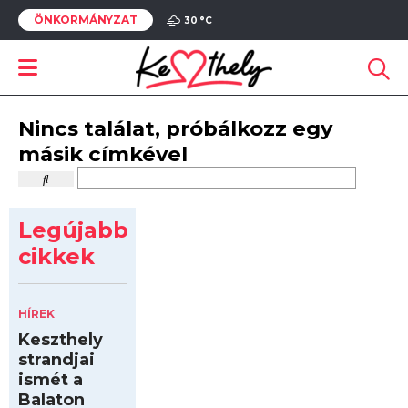
ÖNKORMÁNYZAT
30 °
C
Nincs találat, próbálkozz egy
másik címkével
Legújabb
cikkek
HÍREK
Keszthely
strandjai
ismét a
Balaton