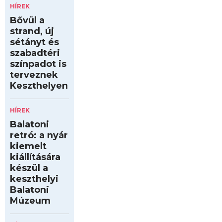
HÍREK
Bővül a
strand, új
sétányt és
szabadtéri
színpadot is
terveznek
Keszthelyen
HÍREK
Balatoni
retró: a nyár
kiemelt
kiállítására
készül a
keszthelyi
Balatoni
Múzeum