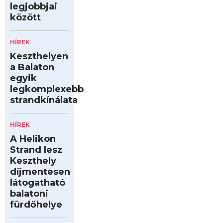
legjobbjai
között
HÍREK
Keszthelyen
a Balaton
egyik
legkomplexebb
strandkínálata
HÍREK
A Helikon
Strand lesz
Keszthely
díjmentesen
látogatható
balatoni
fürdőhelye