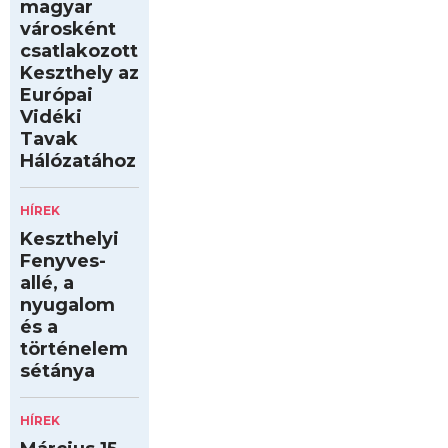
magyar
városként
csatlakozott
Keszthely az
Európai
Vidéki
Tavak
Hálózatához
HÍREK
Keszthelyi
Fenyves-
allé, a
nyugalom
és a
történelem
sétánya
HÍREK