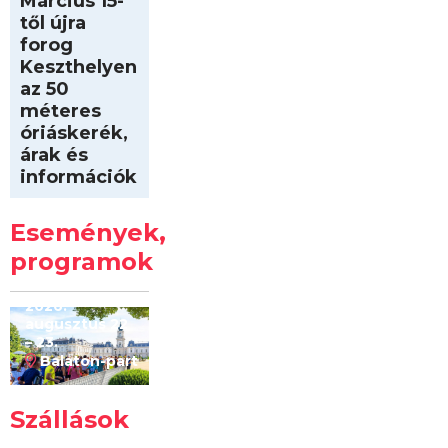
Március 15-
től újra
forog
Keszthelyen
az 50
méteres
óriáskerék,
árak és
információk
Intersport
Keszthelyi
Események,
Kilóméterek
2026
programok
2026.
augusztus 22
– 23.
Balaton-part
Szállások