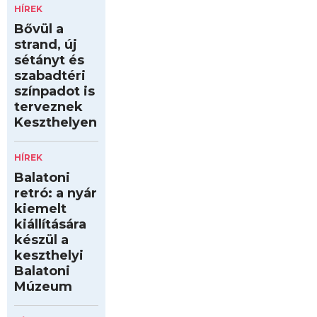
HÍREK
Bővül a
strand, új
sétányt és
szabadtéri
színpadot is
terveznek
Keszthelyen
HÍREK
Balatoni
retró: a nyár
kiemelt
kiállítására
készül a
keszthelyi
Balatoni
Múzeum