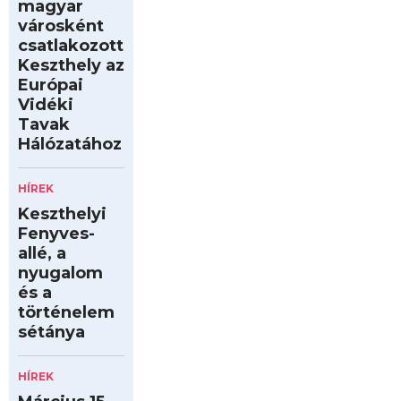
magyar
városként
csatlakozott
Keszthely az
Európai
Vidéki
Tavak
Hálózatához
HÍREK
Keszthelyi
Fenyves-
allé, a
nyugalom
és a
történelem
sétánya
HÍREK