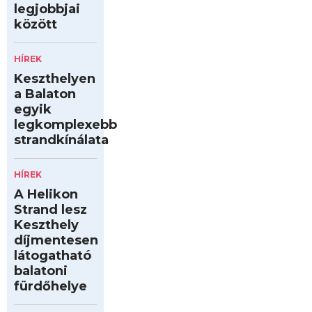
legjobbjai
között
HÍREK
Keszthelyen
a Balaton
egyik
legkomplexebb
strandkínálata
HÍREK
A Helikon
Strand lesz
Keszthely
díjmentesen
látogatható
balatoni
fürdőhelye