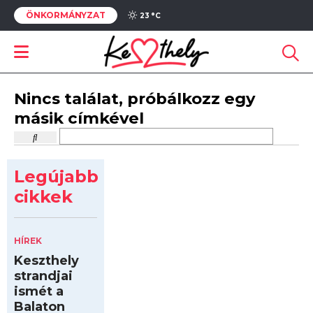
ÖNKORMÁNYZAT
23 °
C
Nincs találat, próbálkozz egy
másik címkével
Legújabb
cikkek
HÍREK
Keszthely
strandjai
ismét a
Balaton