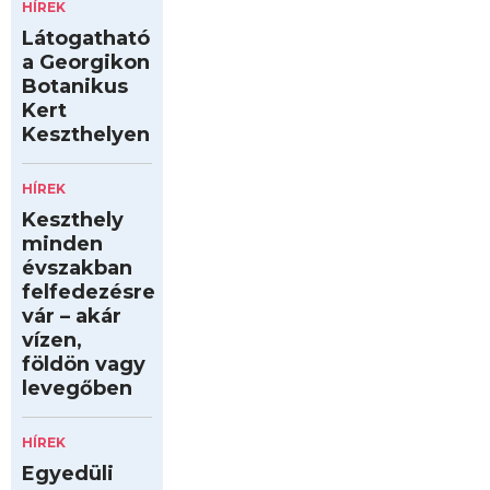
HÍREK
Látogatható
a Georgikon
Botanikus
Kert
Keszthelyen
HÍREK
Keszthely
minden
évszakban
felfedezésre
vár – akár
vízen,
földön vagy
levegőben
HÍREK
Egyedüli