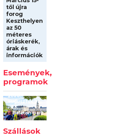
Március 15-
től újra
forog
Keszthelyen
az 50
méteres
óriáskerék,
árak és
információk
Intersport
Keszthelyi
Események,
Kilóméterek
2026
programok
2026.
augusztus 22
– 23.
Balaton-part
Szállások