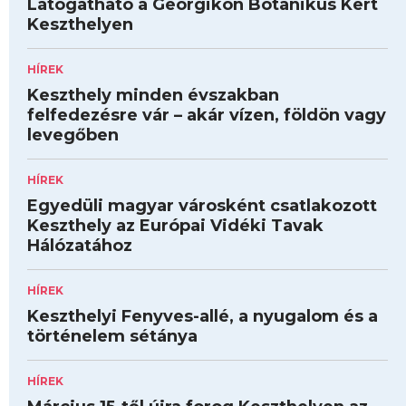
Látogatható a Georgikon Botanikus Kert
Keszthelyen
HÍREK
Keszthely minden évszakban
felfedezésre vár – akár vízen, földön vagy
levegőben
HÍREK
Egyedüli magyar városként csatlakozott
Keszthely az Európai Vidéki Tavak
Hálózatához
HÍREK
Keszthelyi Fenyves-allé, a nyugalom és a
történelem sétánya
HÍREK