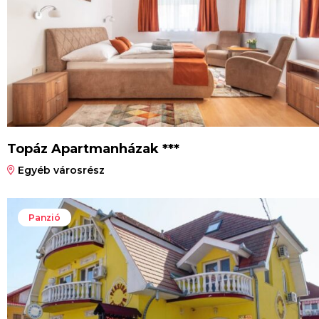
Topáz Apartmanházak ***
Egyéb városrész
Panzió