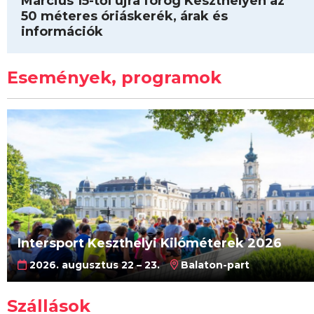
Március 15-től újra forog Keszthelyen az
50 méteres óriáskerék, árak és
információk
Események, programok
Intersport Keszthelyi Kilóméterek 2026
2026. augusztus 22 – 23.
Balaton-part
Szállások