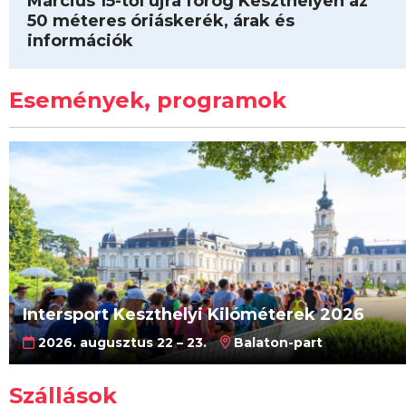
Március 15-től újra forog Keszthelyen az
50 méteres óriáskerék, árak és
információk
Események, programok
Intersport Keszthelyi Kilóméterek 2026
2026. augusztus 22 – 23.
Balaton-part
Szállások