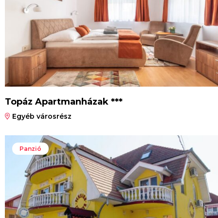
Topáz Apartmanházak ***
Egyéb városrész
Panzió