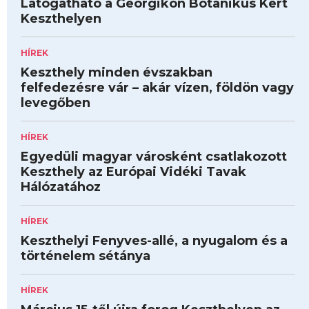
Látogatható a Georgikon Botanikus Kert
Keszthelyen
HÍREK
Keszthely minden évszakban
felfedezésre vár – akár vízen, földön vagy
levegőben
HÍREK
Egyedüli magyar városként csatlakozott
Keszthely az Európai Vidéki Tavak
Hálózatához
HÍREK
Keszthelyi Fenyves-allé, a nyugalom és a
történelem sétánya
HÍREK