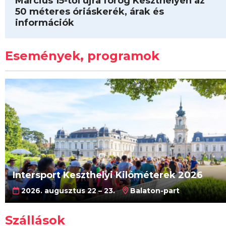
Március 15-től újra forog Keszthelyen az
50 méteres óriáskerék, árak és
információk
Események, programok
Intersport Keszthelyi Kilóméterek 2026
2026. augusztus 22 – 23.
Balaton-part
Szállások