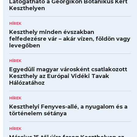
Látogatható a Georgikon Botanikus Kert
Keszthelyen
HÍREK
Keszthely minden évszakban
felfedezésre vár – akár vízen, földön vagy
levegőben
HÍREK
Egyedüli magyar városként csatlakozott
Keszthely az Európai Vidéki Tavak
Hálózatához
HÍREK
Keszthelyi Fenyves-allé, a nyugalom és a
történelem sétánya
HÍREK