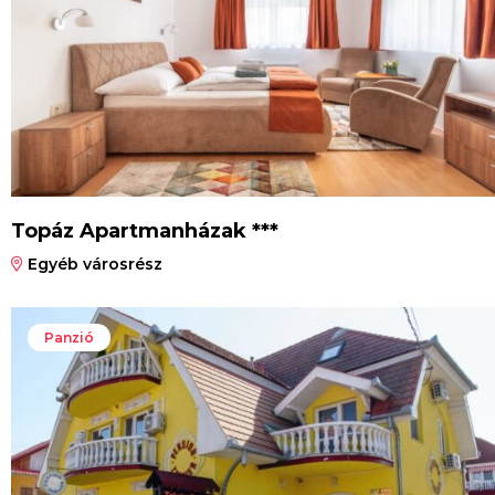
Topáz Apartmanházak ***
Egyéb városrész
Panzió