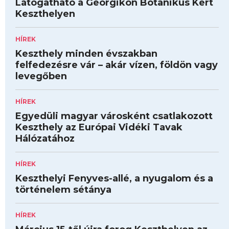
Látogatható a Georgikon Botanikus Kert
Keszthelyen
HÍREK
Keszthely minden évszakban
felfedezésre vár – akár vízen, földön vagy
levegőben
HÍREK
Egyedüli magyar városként csatlakozott
Keszthely az Európai Vidéki Tavak
Hálózatához
HÍREK
Keszthelyi Fenyves-allé, a nyugalom és a
történelem sétánya
HÍREK