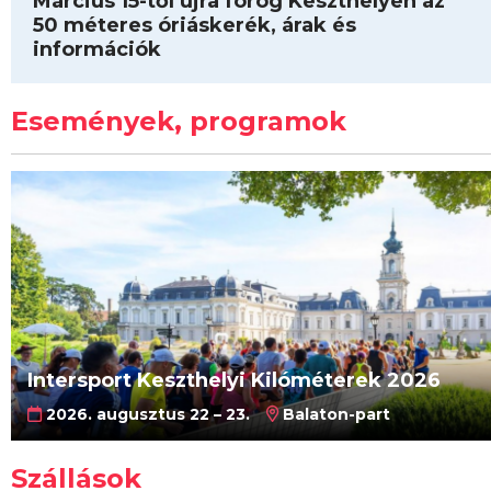
Március 15-től újra forog Keszthelyen az
50 méteres óriáskerék, árak és
információk
Események, programok
Intersport Keszthelyi Kilóméterek 2026
2026. augusztus 22 – 23.
Balaton-part
Szállások