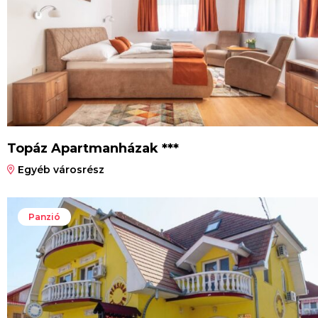
Topáz Apartmanházak ***
Egyéb városrész
Panzió