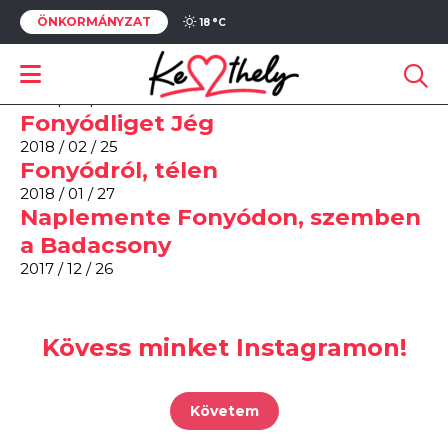
ÖNKORMÁNYZAT
Téli szépség
18 °
C
2018 / 03 / 04
Téli csoda
2018 / 03 / 04
Fonyódliget Jég
2018 / 02 / 25
Fonyódról, télen
2018 / 01 / 27
Naplemente Fonyódon, szemben
a Badacsony
2017 / 12 / 26
Kövess minket Instagramon!
Követem