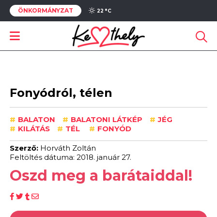
ÖNKORMÁNYZAT
22 °
C
Fonyódról, télen
#
BALATON
#
BALATONI LÁTKÉP
#
JÉG
#
KILÁTÁS
#
TÉL
#
FONYÓD
Szerző:
Horváth Zoltán
Feltöltés dátuma: 2018. január 27.
Oszd meg a barátaiddal!