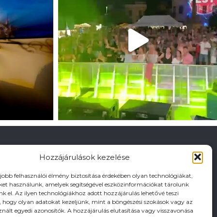
Hozzájárulások kezelése
gjobb felhasználói élmény biztosítása érdekében olyan technológiákat,
iket használunk, amelyek segítségével eszközinformációkat tárolunk
nk el. Az ilyen technológiákhoz adott hozzájárulás lehetővé teszi
hogy olyan adatokat kezeljünk, mint a böngészési szokások vagy az
znált egyedi azonosítók. A hozzájárulás elutasítása vagy visszavonása