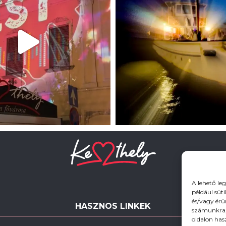
A lehető le
például süt
és/vagy érü
HASZNOS LINKEK
számunkra, 
oldalon has