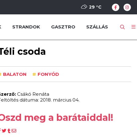
29 °
C
K
STRANDOK
GASZTRO
SZÁLLÁS
Téli csoda
#
BALATON
#
FONYÓD
Szerző:
Csákó Renáta
Feltöltés dátuma: 2018. március 04.
Oszd meg a barátaiddal!