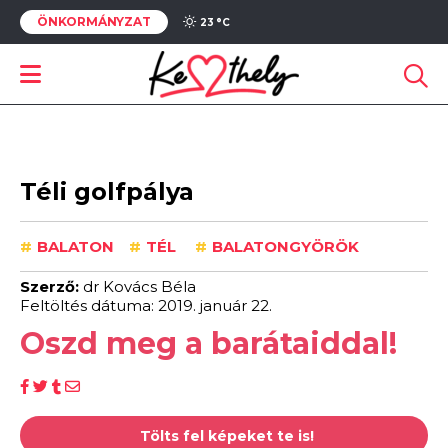
ÖNKORMÁNYZAT
23 °
C
Téli golfpálya
#
BALATON
#
TÉL
#
BALATONGYÖRÖK
Szerző:
dr Kovács Béla
Feltöltés dátuma: 2019. január 22.
Oszd meg a barátaiddal!
Tölts fel képeket te is!