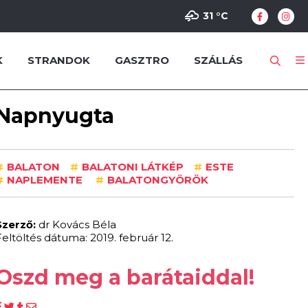
31 °
C
K
STRANDOK
GASZTRO
SZÁLLÁS
Napnyugta
#
BALATON
#
BALATONI LÁTKÉP
#
ESTE
#
NAPLEMENTE
#
BALATONGYÖRÖK
Szerző:
dr Kovács Béla
Feltöltés dátuma: 2019. február 12.
Oszd meg a barátaiddal!