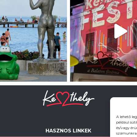
A lehető le
például süt
és/vagy érü
HASZNOS LINKEK
számunkra, 