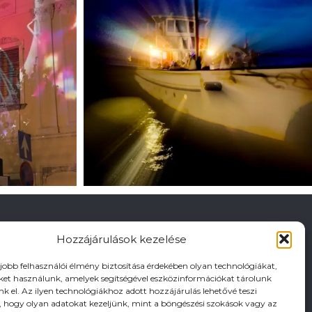
Hozzájárulások kezelése
gjobb felhasználói élmény biztosítása érdekében olyan technológiákat,
iket használunk, amelyek segítségével eszközinformációkat tárolunk
nk el. Az ilyen technológiákhoz adott hozzájárulás lehetővé teszi
hogy olyan adatokat kezeljünk, mint a böngészési szokások vagy az