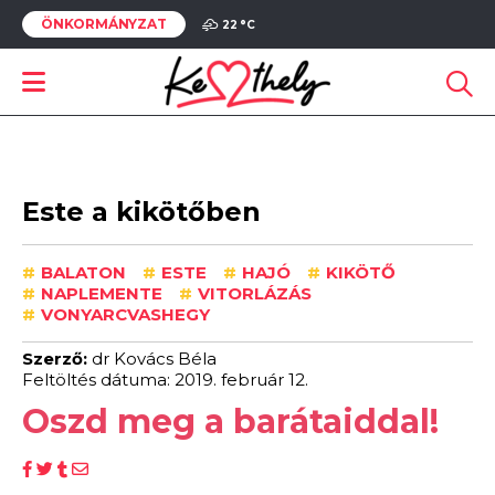
ÖNKORMÁNYZAT
22 °
C
Este a kikötőben
#
BALATON
#
ESTE
#
HAJÓ
#
KIKÖTŐ
#
NAPLEMENTE
#
VITORLÁZÁS
#
VONYARCVASHEGY
Szerző:
dr Kovács Béla
Feltöltés dátuma: 2019. február 12.
Oszd meg a barátaiddal!