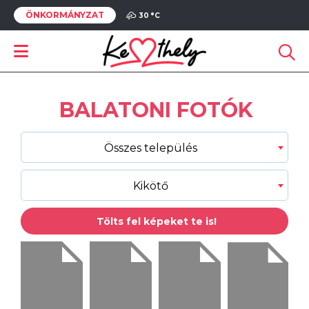
ÖNKORMÁNYZAT
30 °
C
BALATONI FOTÓK
Összes település
Kikötő
Tölts fel képeket te is!