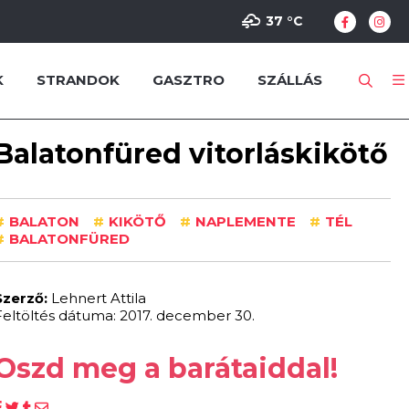
37 °
C
K
STRANDOK
GASZTRO
SZÁLLÁS
Balatonfüred vitorláskikötő
#
BALATON
#
KIKÖTŐ
#
NAPLEMENTE
#
TÉL
#
BALATONFÜRED
Szerző:
Lehnert Attila
Feltöltés dátuma: 2017. december 30.
Oszd meg a barátaiddal!