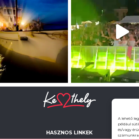
A lehető le
például süt
és/vagy érü
HASZNOS LINKEK
számunkra, 