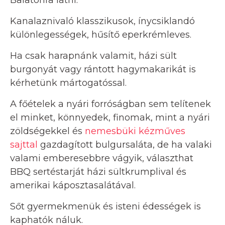
Kanalaznivaló klasszikusok, ínycsiklandó
különlegességek, hűsítő eperkrémleves.
Ha csak harapnánk valamit, házi sült
burgonyát vagy rántott hagymakarikát is
kérhetünk mártogatóssal.
A főételek a nyári forróságban sem telítenek
el minket, könnyedek, finomak, mint a nyári
zöldségekkel és
nemesbüki kézműves
sajttal
gazdagított bulgursaláta, de ha valaki
valami emberesebbre vágyik, választhat
BBQ sertéstarját házi sültkrumplival és
amerikai káposztasalátával.
Sőt gyermekmenük és isteni édességek is
kaphatók náluk.