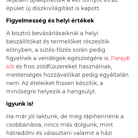
teljesen újraépítették a két tornyot és az
épület új díszkivilágítást is kapott.
Figyelmesség és helyi értékek
A bisztró bevásárlásaiknál a helyi
beszállítókat és termelőket részesítik
előnyben, a sütés-főzés során pedig
figyelnek a vendégek egészségére is.
Parajdi
sót
és friss zöldfűszereket használnak,
mesterséges hozzávalókat pedig egyáltalán
nem. Az ételeiket frissen készítik, a
minőségre helyezik a hangsúlyt.
Igyunk is!
Ha már jól laktunk, de még rápihennénk a
csobbanásra, nincs más dolgunk, mint
hátradőlni és választani valamit a házi