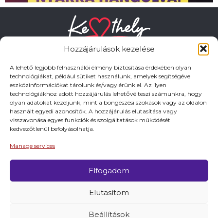
Hozzájárulások kezelése
A lehető legjobb felhasználói élmény biztosítása érdekében olyan
technológiákat, például sütiket használunk, amelyek segítségével
eszközinformációkat tárolunk és/vagy érünk el. Az ilyen
HASZNOS LINKEK
technológiákhoz adott hozzájárulás lehetővé teszi számunkra, hogy
olyan adatokat kezeljünk, mint a böngészési szokások vagy az oldalon
használt egyedi azonosítók. A hozzájárulás elutasítása vagy
Adatkezelési tájékoztató
visszavonása egyes funkciók és szolgáltatások működését
kedvezőtlenül befolyásolhatja.
Impresszum
Manage services
Elfogadom
© 2026 Minden jog fentartva.
Elutasítom
A keszthely.hu KIADÓJA KESZTHELY VÁROS
ÖNKORMÁNYZATA
Beállítások