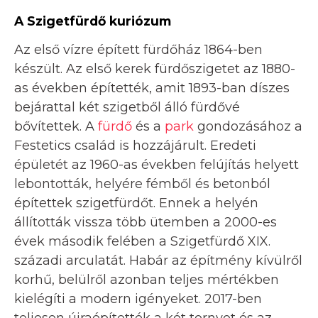
A Szigetfürdő kuriózum
Az első vízre épített fürdőház 1864-ben
készült. Az első kerek fürdőszigetet az 1880-
as években építették, amit 1893-ban díszes
bejárattal két szigetből álló fürdővé
bővítettek. A
fürdő
és a
park
gondozásához a
Festetics család is hozzájárult. Eredeti
épületét az 1960-as években felújítás helyett
lebontották, helyére fémből és betonból
építettek szigetfürdőt. Ennek a helyén
állították vissza több ütemben a 2000-es
évek második felében a Szigetfürdő XIX.
századi arculatát. Habár az építmény kívülről
korhű, belülről azonban teljes mértékben
kielégíti a modern igényeket. 2017-ben