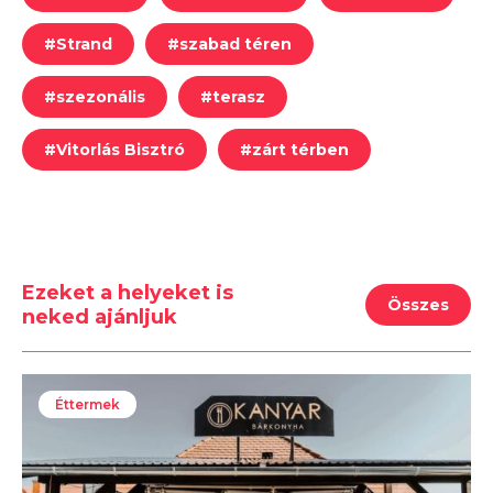
#
Strand
#
szabad téren
#
szezonális
#
terasz
#
Vitorlás Bisztró
#
zárt térben
Ezeket a helyeket is
Összes
neked ajánljuk
Éttermek