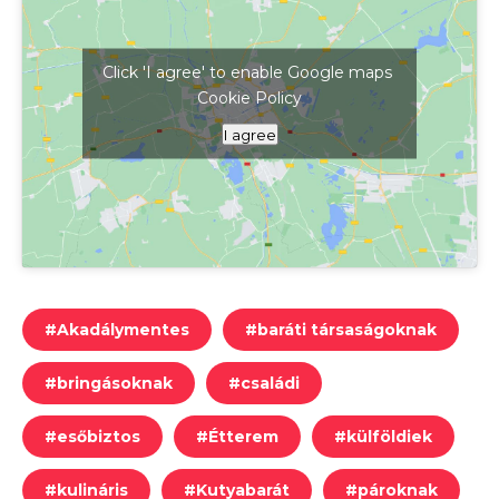
Click 'I agree' to enable Google maps
Cookie Policy
Kattints ide a térkép megjelenítéséhez
I agree
#
Akadálymentes
#
baráti társaságoknak
#
bringásoknak
#
családi
#
esőbiztos
#
Étterem
#
külföldiek
#
kulináris
#
Kutyabarát
#
pároknak